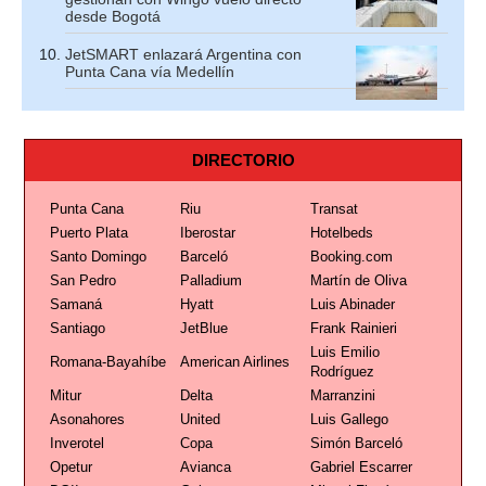
desde Bogotá
JetSMART enlazará Argentina con
Punta Cana vía Medellín
DIRECTORIO
Punta Cana
Riu
Transat
Puerto Plata
Iberostar
Hotelbeds
Santo Domingo
Barceló
Booking.com
San Pedro
Palladium
Martín de Oliva
Samaná
Hyatt
Luis Abinader
Santiago
JetBlue
Frank Rainieri
Luis Emilio
Romana-Bayahíbe
American Airlines
Rodríguez
Mitur
Delta
Marranzini
Asonahores
United
Luis Gallego
Inverotel
Copa
Simón Barceló
Opetur
Avianca
Gabriel Escarrer