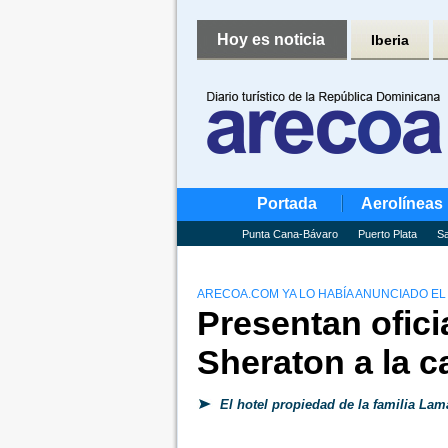
Hoy es noticia
Iberia
Portada
Aerolíneas
Punta Cana-Bávaro
Puerto Plata
Sa
ARECOA.COM YA LO HABÍA ANUNCIADO EL
Presentan ofici
Sheraton a la c
El hotel propiedad de la familia Lam