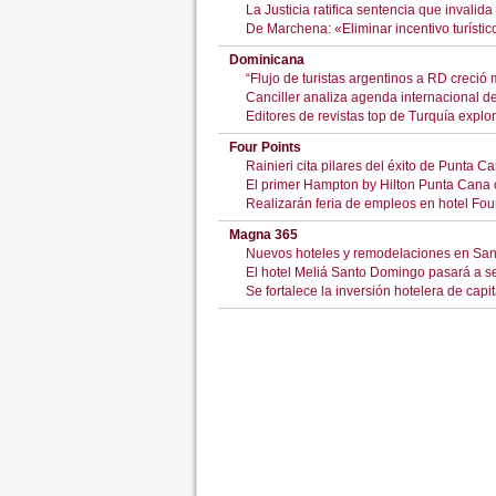
La Justicia ratifica sentencia que invalid
De Marchena: «Eliminar incentivo turíst
Dominicana
“Flujo de turistas argentinos a RD creci
Canciller analiza agenda internacional d
Editores de revistas top de Turquía explo
Four Points
Rainieri cita pilares del éxito de Punta C
El primer Hampton by Hilton Punta Cana 
Realizarán feria de empleos en hotel Fo
Magna 365
Nuevos hoteles y remodelaciones en San
El hotel Meliá Santo Domingo pasará a s
Se fortalece la inversión hotelera de cap