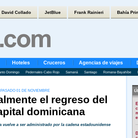
David Collado
JetBlue
Frank Rainieri
Bahía Pri
Hoteles
Cruceros
Agencias de viajes
nto Domingo
Pedernales-Cabo Rojo
Samaná
Santiago
Romana-Bayahíbe
Úl
 PASADO 01 DE NOVIEMBRE
almente el regreso del
E
apital dominicana
c
m
e
a vuelve a ser administrado por la cadena estadounidense
D
c