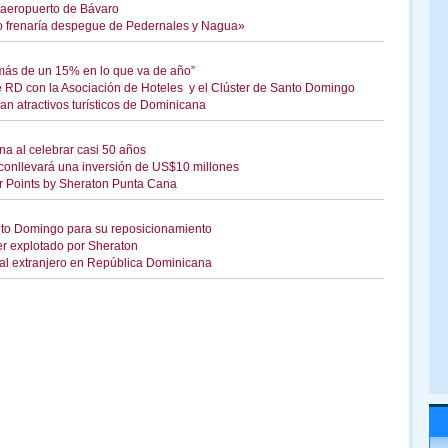
a aeropuerto de Bávaro
ico frenaría despegue de Pedernales y Nagua»
ó más de un 15% en lo que va de año”
e RD con la Asociación de Hoteles y el Clúster de Santo Domingo
ran atractivos turísticos de Dominicana
ana al celebrar casi 50 años
conllevará una inversión de US$10 millones
ur Points by Sheraton Punta Cana
to Domingo para su reposicionamiento
er explotado por Sheraton
ital extranjero en República Dominicana