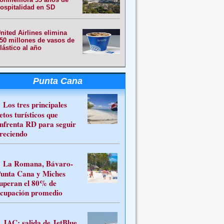
ospitalidad en SD
nited Airlines elimina
50 millones de vasos de
lástico al año
Punta Cana
Los tres principales
etos turísticos que
nfrenta RD para seguir
reciendo
La Romana, Bávaro-
unta Cana y Miches
uperan el 80% de
cupación promedio
JAC: salida de JetBlue