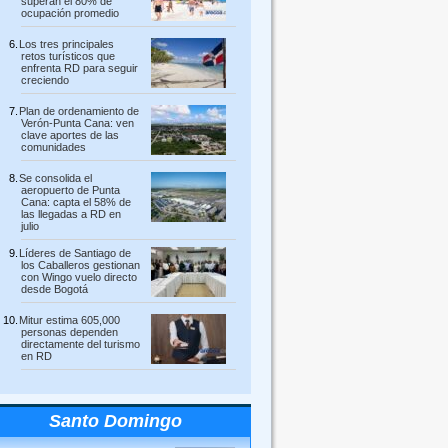
superan el 80% de
ocupación promedio
Los tres principales
retos turísticos que
enfrenta RD para seguir
creciendo
Plan de ordenamiento de
Verón-Punta Cana: ven
clave aportes de las
comunidades
Se consolida el
aeropuerto de Punta
Cana: capta el 58% de
las llegadas a RD en
julio
Líderes de Santiago de
los Caballeros gestionan
con Wingo vuelo directo
desde Bogotá
Mitur estima 605,000
personas dependen
directamente del turismo
en RD
Santo Domingo