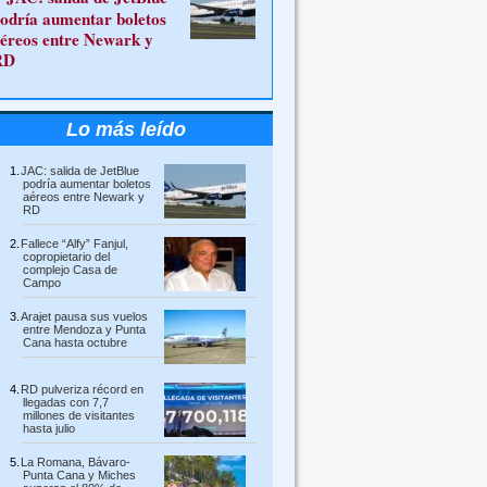
odría aumentar boletos
éreos entre Newark y
RD
Lo más leído
JAC: salida de JetBlue
podría aumentar boletos
aéreos entre Newark y
RD
Fallece “Alfy” Fanjul,
copropietario del
complejo Casa de
Campo
Arajet pausa sus vuelos
entre Mendoza y Punta
Cana hasta octubre
RD pulveriza récord en
llegadas con 7,7
millones de visitantes
hasta julio
La Romana, Bávaro-
Punta Cana y Miches