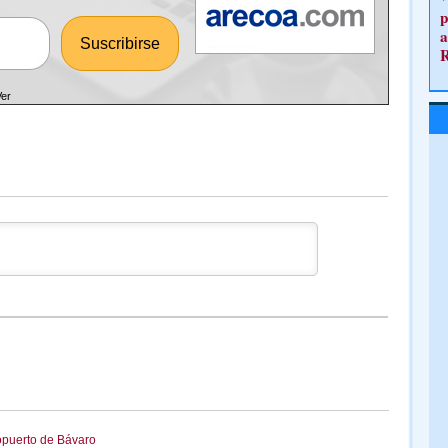
p
a
Ver
ropuerto de Bávaro