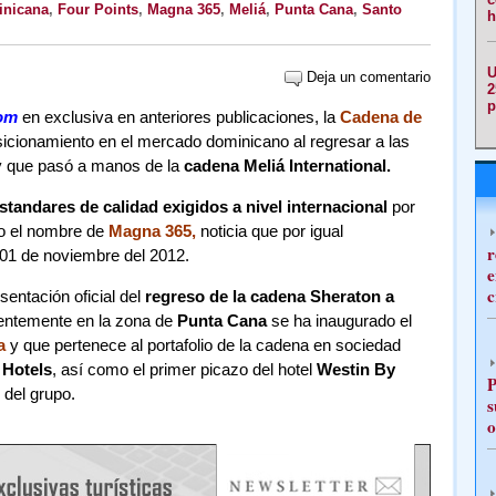
nicana
,
Four Points
,
Magna 365
,
Meliá
,
Punta Cana
,
Santo
h
U
Deja un comentario
2
p
om
en exclusiva en anteriores publicaciones, la
Cadena de
icionamiento en el mercado dominicano al regresar a las
 y que pasó a manos de la
cadena Meliá International.
standares de calidad exigidos a nivel internacional
por
jo el nombre de
Magna 365
,
noticia que por igual
r
 01 de noviembre del 2012.
e
c
sentación oficial del
regreso de la cadena Sheraton a
entemente en la zona de
Punta Cana
se ha inaugurado el
a
y que pertenece al portafolio de la cadena en sociedad
Hotels
, así como el primer picazo del hotel
Westin By
P
 del grupo.
s
o