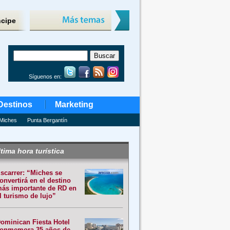
ncipe
Síguenos en:
Destinos
Marketing
Miches
Punta Bergantín
tima hora turística
scarrer: “Miches se
onvertirá en el destino
ás importante de RD en
l turismo de lujo”
ominican Fiesta Hotel
onmemora 35 años de