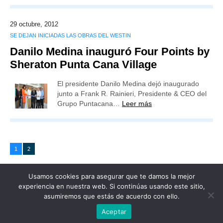
29 octubre, 2012
SE DEJAN INICIADAS LAS OBRAS DEL WESTIN
Danilo Medina inauguró Four Points by
Sheraton Punta Cana Village
El presidente Danilo Medina dejó inaugurado
junto a Frank R. Rainieri, Presidente & CEO del
Grupo Puntacana…
Leer más
1
2
Usamos cookies para asegurar que te damos la mejor
experiencia en nuestra web. Si continúas usando este sitio,
asumiremos que estás de acuerdo con ello.
Publicidad
Redacción
Contacto
Aceptar
Advertencia legal
Todos los derechos reservados
Grupo Preferente