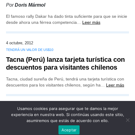
Por
Doris Mármol
El famoso rally Dakar ha dado tinta suficiente para que se inicie
desde ahora una férrea competencia…
Leer más
4 octubre, 2012
TENDRÁ UN VALOR DE US$10
Tacna (Perú) lanza tarjeta turística con
descuentos para visitantes chilenos
Tacna, ciudad sureña de Perú, tendrá una tarjeta turística con
descuentos para los visitantes chilenos, según ha…
Leer más
Usamos cookies para asegurar que te damos la mejor
experiencia en nuestra web. Si continúas usando este sitio,
asumiremos que estás de acuerdo con ello.
Publicidad
Redacción
Contacto
Aceptar
Advertencia legal
Todos los derechos reservados