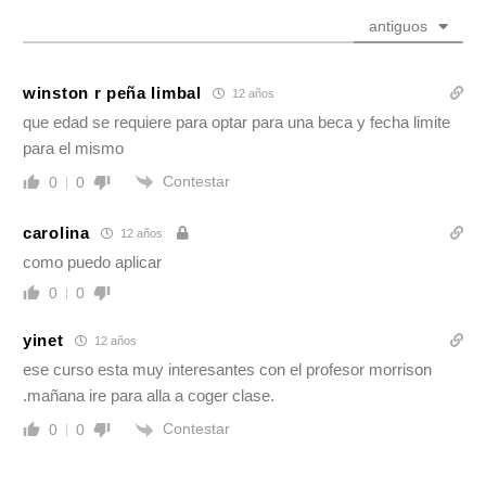
antiguos
winston r peña limbal
12 años
que edad se requiere para optar para una beca y fecha limite
para el mismo
Contestar
0
0
carolina
12 años
como puedo aplicar
0
0
yinet
12 años
ese curso esta muy interesantes con el profesor morrison
.mañana ire para alla a coger clase.
Contestar
0
0