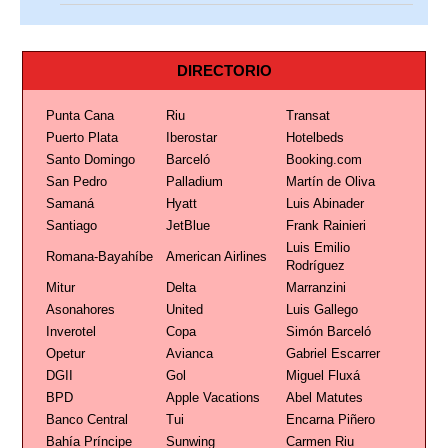
DIRECTORIO
Punta Cana
Riu
Transat
Puerto Plata
Iberostar
Hotelbeds
Santo Domingo
Barceló
Booking.com
San Pedro
Palladium
Martín de Oliva
Samaná
Hyatt
Luis Abinader
Santiago
JetBlue
Frank Rainieri
Luis Emilio
Romana-Bayahíbe
American Airlines
Rodríguez
Mitur
Delta
Marranzini
Asonahores
United
Luis Gallego
Inverotel
Copa
Simón Barceló
Opetur
Avianca
Gabriel Escarrer
DGII
Gol
Miguel Fluxá
BPD
Apple Vacations
Abel Matutes
Banco Central
Tui
Encarna Piñero
Bahía Príncipe
Sunwing
Carmen Riu