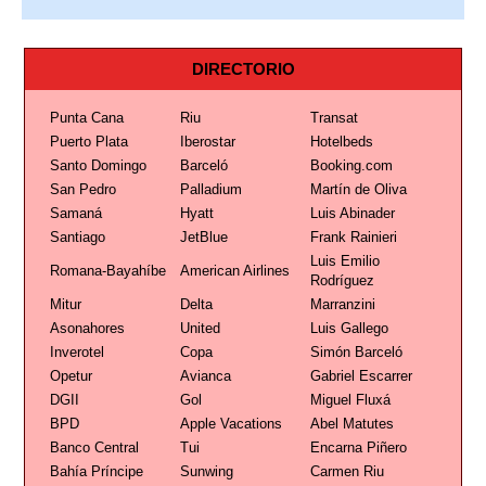
DIRECTORIO
Punta Cana
Riu
Transat
Puerto Plata
Iberostar
Hotelbeds
Santo Domingo
Barceló
Booking.com
San Pedro
Palladium
Martín de Oliva
Samaná
Hyatt
Luis Abinader
Santiago
JetBlue
Frank Rainieri
Luis Emilio
Romana-Bayahíbe
American Airlines
Rodríguez
Mitur
Delta
Marranzini
Asonahores
United
Luis Gallego
Inverotel
Copa
Simón Barceló
Opetur
Avianca
Gabriel Escarrer
DGII
Gol
Miguel Fluxá
BPD
Apple Vacations
Abel Matutes
Banco Central
Tui
Encarna Piñero
Bahía Príncipe
Sunwing
Carmen Riu