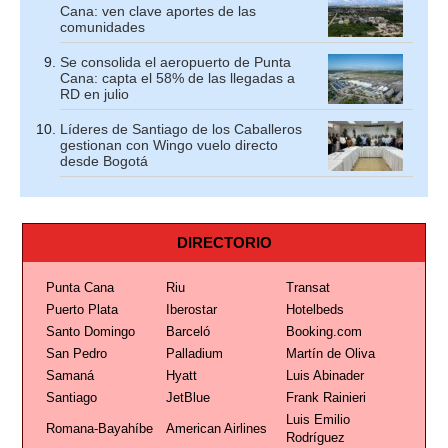
Cana: ven clave aportes de las
comunidades
Se consolida el aeropuerto de Punta
Cana: capta el 58% de las llegadas a
RD en julio
Líderes de Santiago de los Caballeros
gestionan con Wingo vuelo directo
desde Bogotá
DIRECTORIO
Punta Cana
Riu
Transat
Puerto Plata
Iberostar
Hotelbeds
Santo Domingo
Barceló
Booking.com
San Pedro
Palladium
Martín de Oliva
Samaná
Hyatt
Luis Abinader
Santiago
JetBlue
Frank Rainieri
Luis Emilio
Romana-Bayahíbe
American Airlines
Rodríguez