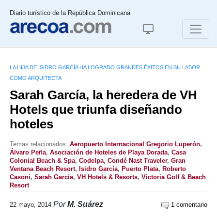
Diario turístico de la República Dominicana
LA HIJA DE ISIDRO GARCÍA HA LOGRADO GRANDES ÉXITOS EN SU LABOR
COMO ARQUITECTA
Sarah García, la heredera de VH
Hotels que triunfa diseñando
hoteles
Temas relacionados:
Aeropuerto Internacional Gregorio Luperón
,
Álvaro Peña
,
Asociación de Hoteles de Playa Dorada
,
Casa
Colonial Beach & Spa
,
Codelpa
,
Condé Nast Traveler
,
Gran
Ventana Beach Resort
,
Isidro García
,
Puerto Plata
,
Roberto
Casoni
,
Sarah García
,
VH Hotels & Resorts
,
Victoria Golf & Beach
Resort
Por
M. Suárez
22 mayo, 2014
1 comentario