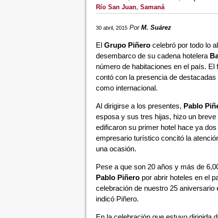
Río San Juan
,
Samaná
Por
M. Suárez
30 abril, 2015
El
Grupo Piñero
celebró por todo lo a
desembarco de su cadena hotelera
Ba
número de habitaciones en el país. El f
contó con la presencia de destacadas pe
como internacional.
Al dirigirse a los presentes,
Pablo Piñ
esposa y sus tres hijas, hizo un breve
edificaron su primer hotel hace ya dos
empresario turístico concitó la atenció
una ocasión.
Pese a que son 20 años y más de 6,00
Pablo Piñero
por abrir hoteles en el p
celebración de nuestro 25 aniversario
indicó Piñero.
En la celebración que estuvo dirigida d