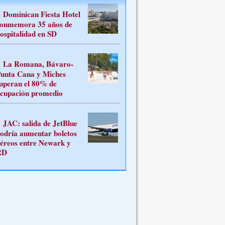
Dominican Fiesta Hotel
onmemora 35 años de
ospitalidad en SD
La Romana, Bávaro-
unta Cana y Miches
uperan el 80% de
cupación promedio
JAC: salida de JetBlue
odría aumentar boletos
éreos entre Newark y
RD