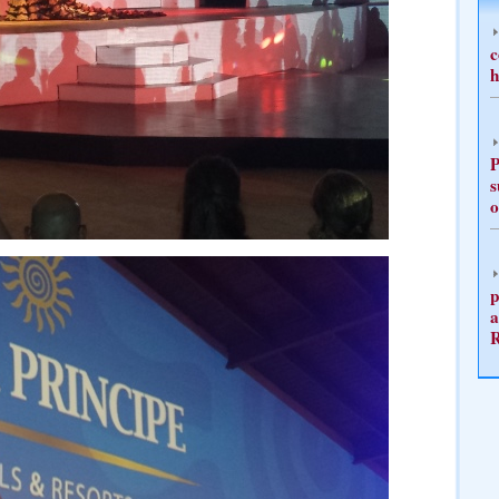
c
h
P
s
o
p
a