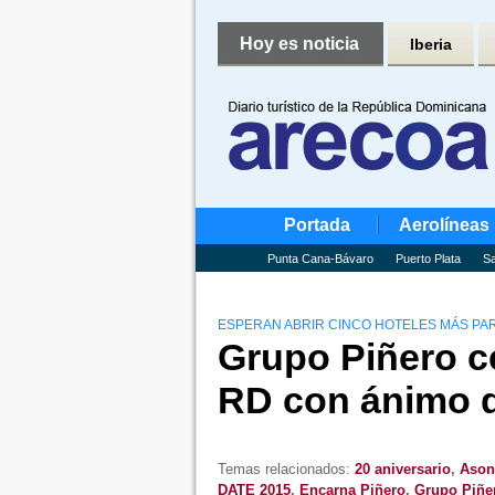
Hoy es noticia
Iberia
Portada
Aerolíneas
Punta Cana-Bávaro
Puerto Plata
Sa
ESPERAN ABRIR CINCO HOTELES MÁS PAR
Grupo Piñero c
RD con ánimo d
Temas relacionados:
20 aniversario
,
Ason
DATE 2015
,
Encarna Piñero
,
Grupo Piñe