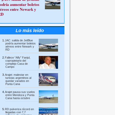
odría aumentar boletos
éreos entre Newark y
RD
Lo más leído
JAC: salida de JetBlue
podría aumentar boletos
aéreos entre Newark y
RD
Fallece “Alfy” Fanjul,
copropietario del
complejo Casa de
Campo
Arajet: malestar en
turistas argentinos al
quedar varados en
Punta Cana
Arajet pausa sus vuelos
entre Mendoza y Punta
Cana hasta octubre
RD pulveriza récord en
llegadas con 7,7