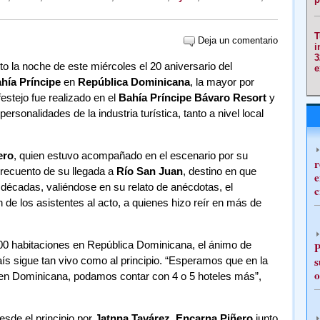
T
Deja un comentario
i
3
lto la noche de este miércoles el 20 aniversario del
e
hía Príncipe
en
República Dominicana
, la mayor por
estejo fue realizado en el
Bahía Príncipe Bávaro Resort
y
rsonalidades de la industria turística, tanto a nivel local
ero
, quien estuvo acompañado en el escenario por su
r
 recuento de su llegada a
Río San Juan
, destino en que
e
 décadas, valiéndose en su relato de anécdotas, el
c
n de los asistentes al acto, a quienes hizo reír en más de
0 habitaciones en República Dominicana, el ánimo de
P
s
aís sigue tan vivo como al principio. “Esperamos que en la
o
 en Dominicana, podamos contar con 4 o 5 hoteles más”,
esde el principio por
Jatnna Tavárez
,
Encarna Piñero
junto