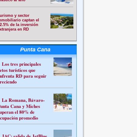
urismo y sector
nmobiliario captan el
2.5% de la inversión
xtranjera en RD
Punta Cana
Los tres principales
etos turísticos que
nfrenta RD para seguir
reciendo
La Romana, Bávaro-
unta Cana y Miches
uperan el 80% de
cupación promedio
JAC: salida de JetBlue