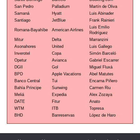
San Pedro
Palladium
Martín de Oliva
Samaná
Hyatt
Luis Abinader
Santiago
JetBlue
Frank Rainieri
Luis Emilio
Romana-Bayahíbe
American Airlines
Rodríguez
Mitur
Delta
Marranzini
Asonahores
United
Luis Gallego
Inverotel
Copa
Simón Barceló
Opetur
Avianca
Gabriel Escarrer
DGII
Gol
Miguel Fluxá
BPD
Apple Vacations
Abel Matutes
Banco Central
Tui
Encarna Piñero
Bahía Príncipe
Sunwing
Carmen Riu
Meliá
Expedia
Alex Zozaya
DATE
Fitur
Anato
WTM
ITB
Topresa
BHD
Banreservas
López de Haro