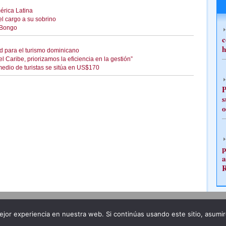
érica Latina
el cargo a su sobrino
 Bongo
c
h
ad para el turismo dominicano
 Caribe, priorizamos la eficiencia en la gestión”
medio de turistas se sitúa en US$170
P
s
o
p
a
Publicidad
Redacción
jor experiencia en nuestra web. Si continúas usando este sitio, asumi
ncia legal
Todos los derechos reservados
Grupo Pre