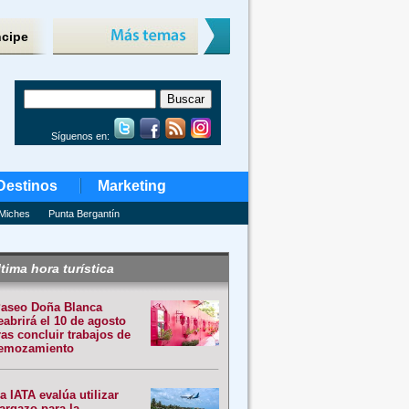
ncipe
Síguenos en:
Destinos
Marketing
Miches
Punta Bergantín
tima hora turística
aseo Doña Blanca
eabrirá el 10 de agosto
ras concluir trabajos de
emozamiento
a IATA evalúa utilizar
argazo para la