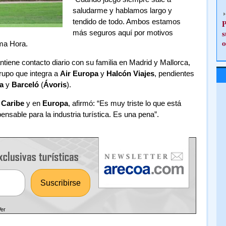
saludarme y hablamos largo y
tendido de todo. Ambos estamos
P
s
más seguros aquí por motivos
o
ima Hora.
iene contacto diario con su familia en Madrid y Mallorca,
rupo que integra a
Air Europa
y
Halcón Viajes
, pendientes
ia
y
Barceló
(
Ávoris
).
l
Caribe
y en
Europa
, afirmó: “Es muy triste lo que está
sable para la industria turística. Es una pena”.
Ver