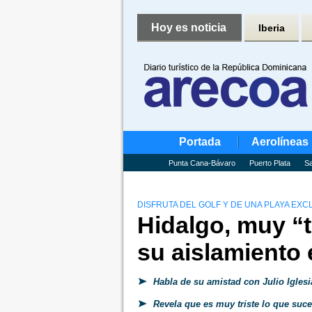
Hoy es noticia
Iberia
Portada
Aerolíneas
Punta Cana-Bávaro
Puerto Plata
Sa
DISFRUTA DEL GOLF Y DE UNA PLAYA EXC
Hidalgo, muy “t
su aislamiento
Habla de su amistad con Julio Iglesi
Revela que es muy triste lo que suce