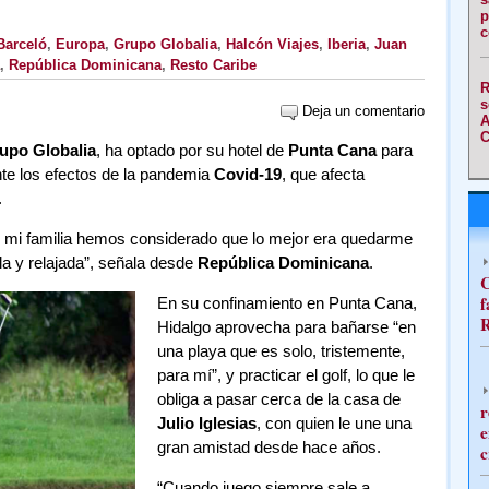
p
c
Barceló
,
Europa
,
Grupo Globalia
,
Halcón Viajes
,
Iberia
,
Juan
,
República Dominicana
,
Resto Caribe
R
s
Deja un comentario
A
C
upo Globalia
, ha optado por su hotel de
Punta Cana
para
nte los efectos de la pandemia
Covid-19
, que afecta
.
y mi familia hemos considerado que lo mejor era quedarme
la y relajada”, señala desde
República Dominicana
.
C
f
En su confinamiento en Punta Cana,
R
Hidalgo aprovecha para bañarse “en
una playa que es solo, tristemente,
para mí”, y practicar el golf, lo que le
obliga a pasar cerca de la casa de
r
Julio Iglesias
, con quien le une una
e
gran amistad desde hace años.
c
“Cuando juego siempre sale a