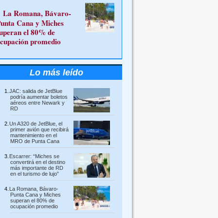
La Romana, Bávaro-
unta Cana y Miches
uperan el 80% de
cupación promedio
Lo más leído
JAC: salida de JetBlue
podría aumentar boletos
aéreos entre Newark y
RD
Un A320 de JetBlue, el
primer avión que recibirá
mantenimiento en el
MRO de Punta Cana
Escarrer: “Miches se
convertirá en el destino
más importante de RD
en el turismo de lujo”
La Romana, Bávaro-
Punta Cana y Miches
superan el 80% de
ocupación promedio