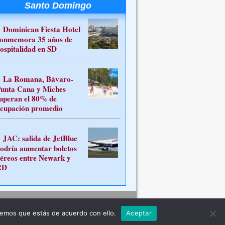
Santo Domingo
Dominican Fiesta Hotel
onmemora 35 años de
ospitalidad en SD
La Romana, Bávaro-
unta Cana y Miches
uperan el 80% de
cupación promedio
JAC: salida de JetBlue
odría aumentar boletos
éreos entre Newark y
RD
Contacto
remos que estás de acuerdo con ello.
Aceptar
ferente