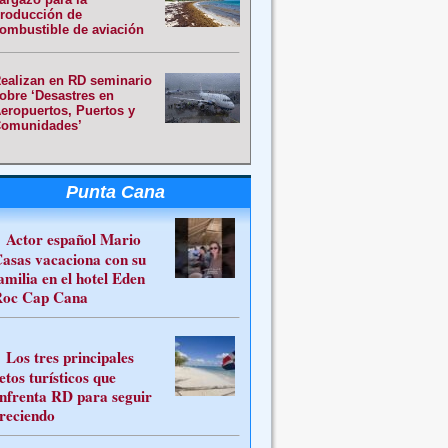
roducción de
ombustible de aviación
ealizan en RD seminario
obre ‘Desastres en
eropuertos, Puertos y
omunidades’
Punta Cana
Actor español Mario
asas vacaciona con su
amilia en el hotel Eden
oc Cap Cana
Los tres principales
etos turísticos que
nfrenta RD para seguir
reciendo