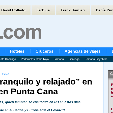
David Collado
JetBlue
Frank Rainieri
Bahía Pri
Hoteles
Cruceros
Agencias de viajes
nto Domingo
Pedernales-Cabo Rojo
Samaná
Santiago
Romana-Bayahíbe
Úl
LUSIVA
ranquilo y relajado” en
P
 en Punta Cana
r
t
r
as, quien también se encuentra en RD en estos días
L
de en el Caribe y Europa ante el Covid-19
s