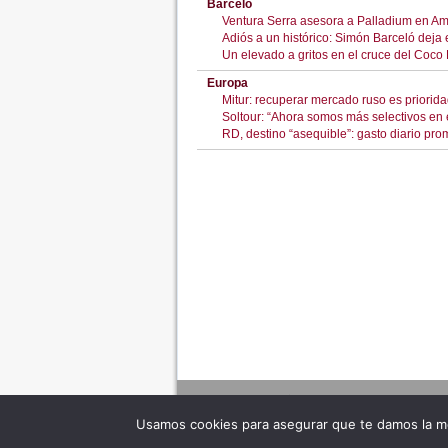
Barceló
Ventura Serra asesora a Palladium en Am
Adiós a un histórico: Simón Barceló deja 
Un elevado a gritos en el cruce del Coco
Europa
Mitur: recuperar mercado ruso es priorid
Soltour: “Ahora somos más selectivos en el
RD, destino “asequible”: gasto diario pro
Usamos cookies para asegurar que te damos la me
Adverte