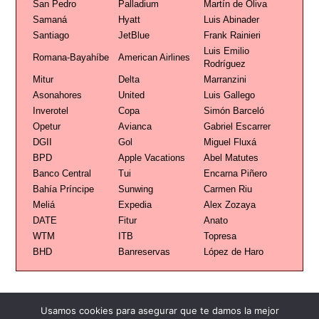
San Pedro
Palladium
Martín de Oliva
Samaná
Hyatt
Luis Abinader
Santiago
JetBlue
Frank Rainieri
Luis Emilio
Romana-Bayahíbe
American Airlines
Rodríguez
Mitur
Delta
Marranzini
Asonahores
United
Luis Gallego
Inverotel
Copa
Simón Barceló
Opetur
Avianca
Gabriel Escarrer
DGII
Gol
Miguel Fluxá
BPD
Apple Vacations
Abel Matutes
Banco Central
Tui
Encarna Piñero
Bahía Príncipe
Sunwing
Carmen Riu
Meliá
Expedia
Alex Zozaya
DATE
Fitur
Anato
WTM
ITB
Topresa
BHD
Banreservas
López de Haro
Usamos cookies para asegurar que te damos la mejor