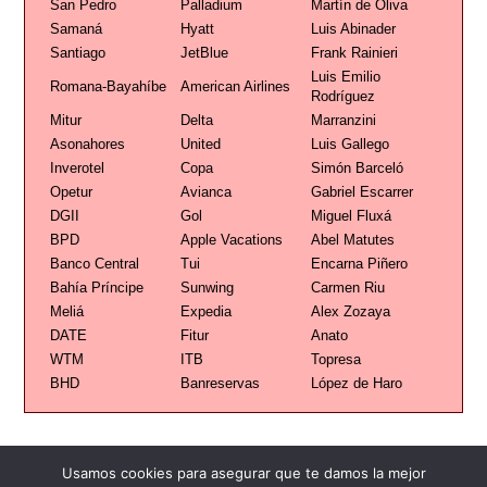
San Pedro
Palladium
Martín de Oliva
Samaná
Hyatt
Luis Abinader
Santiago
JetBlue
Frank Rainieri
Luis Emilio
Romana-Bayahíbe
American Airlines
Rodríguez
Mitur
Delta
Marranzini
Asonahores
United
Luis Gallego
Inverotel
Copa
Simón Barceló
Opetur
Avianca
Gabriel Escarrer
DGII
Gol
Miguel Fluxá
BPD
Apple Vacations
Abel Matutes
Banco Central
Tui
Encarna Piñero
Bahía Príncipe
Sunwing
Carmen Riu
Meliá
Expedia
Alex Zozaya
DATE
Fitur
Anato
WTM
ITB
Topresa
BHD
Banreservas
López de Haro
Usamos cookies para asegurar que te damos la mejor