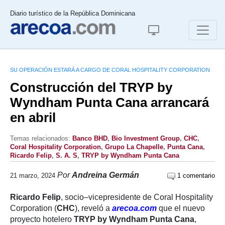
Diario turístico de la República Dominicana
SU OPERACIÓN ESTARÁ A CARGO DE CORAL HOSPITALITY CORPORATION
Construcción del TRYP by
Wyndham Punta Cana arrancará
en abril
Temas relacionados:
Banco BHD
,
Bio Investment Group
,
CHC
,
Coral Hospitality Corporation
,
Grupo La Chapelle
,
Punta Cana
,
Ricardo Felip
,
S. A. S
,
TRYP by Wyndham Punta Cana
Por
Andreina Germán
21 marzo, 2024
1 comentario
Ricardo Felip
, socio–vicepresidente de Coral Hospitality
Corporation (
CHC
), reveló a
arecoa.com
que el nuevo
proyecto hotelero
TRYP by Wyndham Punta Cana
,