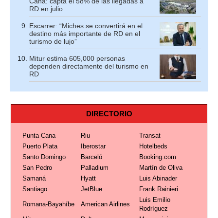
Cana: capta el 58% de las llegadas a
RD en julio
Escarrer: “Miches se convertirá en el
destino más importante de RD en el
turismo de lujo”
Mitur estima 605,000 personas
dependen directamente del turismo en
RD
DIRECTORIO
Punta Cana
Riu
Transat
Puerto Plata
Iberostar
Hotelbeds
Santo Domingo
Barceló
Booking.com
San Pedro
Palladium
Martín de Oliva
Samaná
Hyatt
Luis Abinader
Santiago
JetBlue
Frank Rainieri
Luis Emilio
Romana-Bayahíbe
American Airlines
Rodríguez