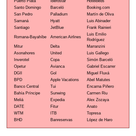
Puerto Plata
Iberostar
Hotelbeds
Santo Domingo
Barceló
Booking.com
San Pedro
Palladium
Martín de Oliva
Samaná
Hyatt
Luis Abinader
Santiago
JetBlue
Frank Rainieri
Luis Emilio
Romana-Bayahíbe
American Airlines
Rodríguez
Mitur
Delta
Marranzini
Asonahores
United
Luis Gallego
Inverotel
Copa
Simón Barceló
Opetur
Avianca
Gabriel Escarrer
DGII
Gol
Miguel Fluxá
BPD
Apple Vacations
Abel Matutes
Banco Central
Tui
Encarna Piñero
Bahía Príncipe
Sunwing
Carmen Riu
Meliá
Expedia
Alex Zozaya
DATE
Fitur
Anato
WTM
ITB
Topresa
BHD
Banreservas
López de Haro