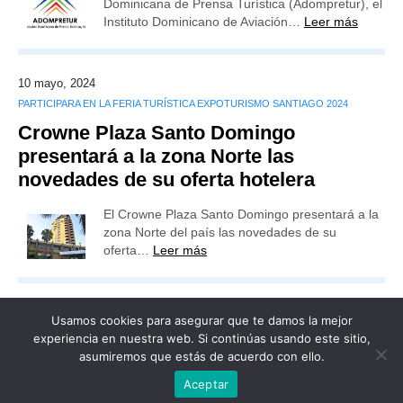
Dominicana de Prensa Turística (Adompretur), el
Instituto Dominicano de Aviación…
Leer más
10 mayo, 2024
PARTICIPARA EN LA FERIA TURÍSTICA EXPOTURISMO SANTIAGO 2024
Crowne Plaza Santo Domingo
presentará a la zona Norte las
novedades de su oferta hotelera
El Crowne Plaza Santo Domingo presentará a la
zona Norte del país las novedades de su
oferta…
Leer más
Usamos cookies para asegurar que te damos la mejor
experiencia en nuestra web. Si continúas usando este sitio,
asumiremos que estás de acuerdo con ello.
Publicidad
Redacción
Contacto
Aceptar
Advertencia legal
Todos los derechos reservados
Grupo Preferente