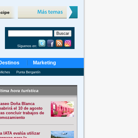
ncipe
Síguenos en:
Destinos
Marketing
Miches
Punta Bergantín
tima hora turística
aseo Doña Blanca
eabrirá el 10 de agosto
ras concluir trabajos de
emozamiento
a IATA evalúa utilizar
argazo para la