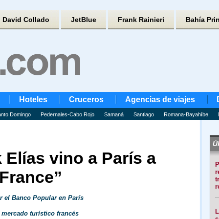
David Collado
JetBlue
Frank Rainieri
Bahía Pri
Hoteles
Cruceros
Agencias de viajes
nto Domingo
Pedernales-Cabo Rojo
Samaná
Santiago
Romana-Bayahíbe
Úl
 Elías vino a París a
P
 France”
r
t
r
r el Banco Popular en París
L
 mercado turístico francés
s