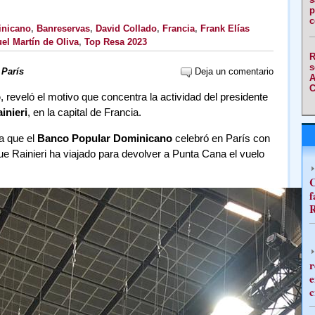
p
c
inicano
,
Banreservas
,
David Collado
,
Francia
,
Frank Elías
el Martín de Oliva
,
Top Resa 2023
R
s
 París
Deja un comentario
A
C
o
, reveló el motivo que concentra la actividad del presidente
inieri
, en la capital de Francia.
a que el
Banco Popular Dominicano
celebró en París con
ue Rainieri ha viajado para devolver a Punta Cana el vuelo
C
f
R
r
e
c