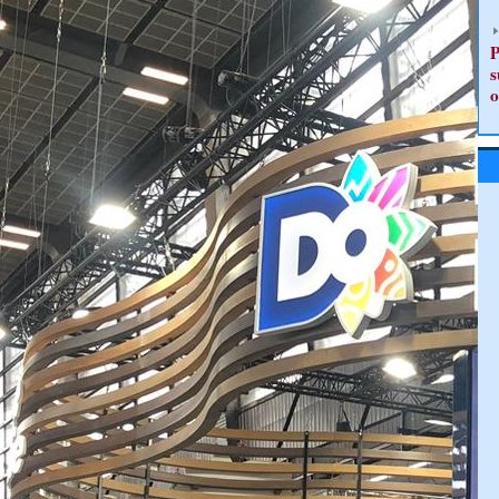
P
s
o