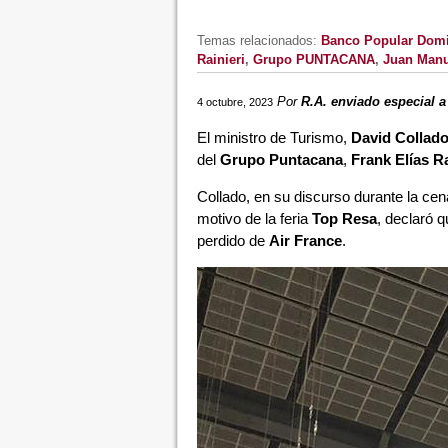
Temas relacionados:
Banco Popular Dom
Rainieri
,
Grupo PUNTACANA
,
Juan Manu
Por
R.A. enviado especial a
4 octubre, 2023
El ministro de Turismo,
David Collad
del
Grupo Puntacana
,
Frank Elías Ra
Collado, en su discurso durante la cen
motivo de la feria
Top Resa
, declaró q
perdido de
Air France
.