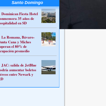
Santo Domingo
Dominican Fiesta Hotel
onmemora 35 años de
ospitalidad en SD
La Romana, Bávaro-
unta Cana y Miches
uperan el 80% de
cupación promedio
JAC: salida de JetBlue
odría aumentar boletos
éreos entre Newark y
RD