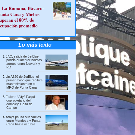
La Romana, Bávaro-
unta Cana y Miches
uperan el 80% de
cupación promedio
Lo más leído
JAC: salida de JetBlue
podría aumentar boletos
aéreos entre Newark y
RD
Un A320 de JetBlue, el
primer avión que recibirá
mantenimiento en el
MRO de Punta Cana
Fallece “Alfy” Fanjul,
copropietario del
complejo Casa de
Campo
Arajet pausa sus vuelos
entre Mendoza y Punta
Cana hasta octubre