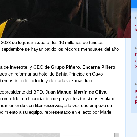
c
h
e 2023 se lograrán superar los 10 millones de turistas
 septiembre se hayan batido los récords mensuales del año
P
s
o
ta de
Inverotel
y CEO de
Grupo Piñero
,
Encarna Piñero
,
ares en reformar su hotel de Bahía Principe en Cayo
bemos ir: todo incluido y de cada vez más lujo”.
p
 vicepresidente del BPD,
Juan Manuel Martín de Oliva
,
a
como líder en financiación de proyectos turísticos, y alabó
n manteniendo con
Banreservas
, a la vez que empezó su
imiento a su equipo, representado en el acto por Mariel,