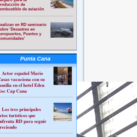
roducción de
ombustible de aviación
ealizan en RD seminario
obre ‘Desastres en
eropuertos, Puertos y
omunidades’
Punta Cana
Actor español Mario
asas vacaciona con su
amilia en el hotel Eden
oc Cap Cana
Los tres principales
etos turísticos que
nfrenta RD para seguir
reciendo