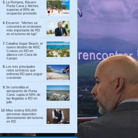
La Romana, Bávaro-
Punta Cana y Miches
superan el 80% de
ocupación promedio
Escarrer: “Miches se
convertirá en el destino
más importante de RD
en el turismo de lujo”
Catalina Sugar Beach, el
nuevo destino de MSC
Cruises en RD en
alianza con Casa de
Campo
Los tres principales
retos turísticos que
enfrenta RD para seguir
creciendo
Se consolida el
aeropuerto de Punta
Cana: capta el 58% de
las llegadas a RD en
julio
Mitur estima 605,000
personas dependen
directamente del turismo
en RD