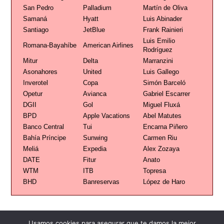
San Pedro
Palladium
Martín de Oliva
Samaná
Hyatt
Luis Abinader
Santiago
JetBlue
Frank Rainieri
Luis Emilio
Romana-Bayahíbe
American Airlines
Rodríguez
Mitur
Delta
Marranzini
Asonahores
United
Luis Gallego
Inverotel
Copa
Simón Barceló
Opetur
Avianca
Gabriel Escarrer
DGII
Gol
Miguel Fluxá
BPD
Apple Vacations
Abel Matutes
Banco Central
Tui
Encarna Piñero
Bahía Príncipe
Sunwing
Carmen Riu
Meliá
Expedia
Alex Zozaya
DATE
Fitur
Anato
WTM
ITB
Topresa
BHD
Banreservas
López de Haro
Usamos cookies para asegurar que te damos la mejor