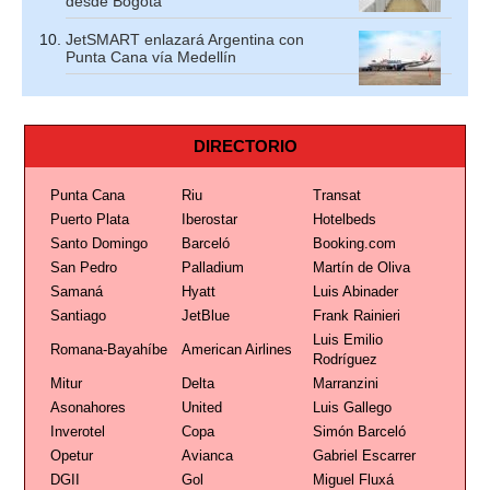
desde Bogotá
JetSMART enlazará Argentina con
Punta Cana vía Medellín
DIRECTORIO
Punta Cana
Riu
Transat
Puerto Plata
Iberostar
Hotelbeds
Santo Domingo
Barceló
Booking.com
San Pedro
Palladium
Martín de Oliva
Samaná
Hyatt
Luis Abinader
Santiago
JetBlue
Frank Rainieri
Luis Emilio
Romana-Bayahíbe
American Airlines
Rodríguez
Mitur
Delta
Marranzini
Asonahores
United
Luis Gallego
Inverotel
Copa
Simón Barceló
Opetur
Avianca
Gabriel Escarrer
DGII
Gol
Miguel Fluxá