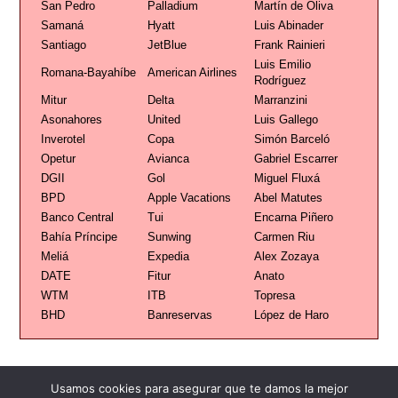
San Pedro
Palladium
Martín de Oliva
Samaná
Hyatt
Luis Abinader
Santiago
JetBlue
Frank Rainieri
Luis Emilio
Romana-Bayahíbe
American Airlines
Rodríguez
Mitur
Delta
Marranzini
Asonahores
United
Luis Gallego
Inverotel
Copa
Simón Barceló
Opetur
Avianca
Gabriel Escarrer
DGII
Gol
Miguel Fluxá
BPD
Apple Vacations
Abel Matutes
Banco Central
Tui
Encarna Piñero
Bahía Príncipe
Sunwing
Carmen Riu
Meliá
Expedia
Alex Zozaya
DATE
Fitur
Anato
WTM
ITB
Topresa
BHD
Banreservas
López de Haro
Usamos cookies para asegurar que te damos la mejor