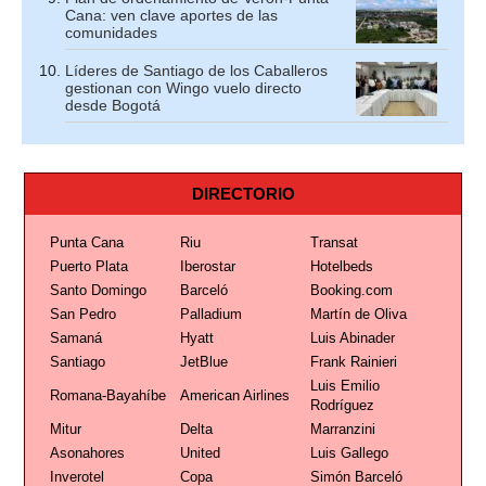
Cana: ven clave aportes de las
comunidades
Líderes de Santiago de los Caballeros
gestionan con Wingo vuelo directo
desde Bogotá
DIRECTORIO
Punta Cana
Riu
Transat
Puerto Plata
Iberostar
Hotelbeds
Santo Domingo
Barceló
Booking.com
San Pedro
Palladium
Martín de Oliva
Samaná
Hyatt
Luis Abinader
Santiago
JetBlue
Frank Rainieri
Luis Emilio
Romana-Bayahíbe
American Airlines
Rodríguez
Mitur
Delta
Marranzini
Asonahores
United
Luis Gallego
Inverotel
Copa
Simón Barceló