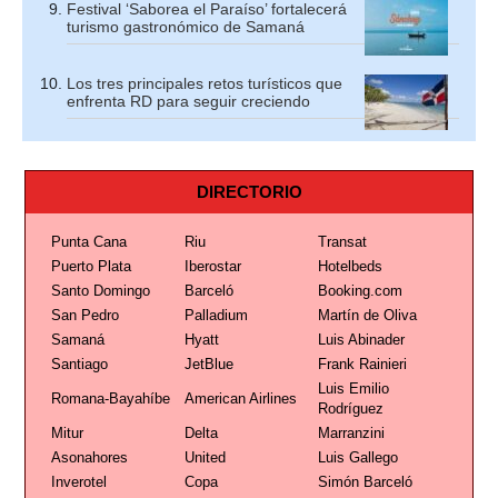
Festival ‘Saborea el Paraíso’ fortalecerá
turismo gastronómico de Samaná
Los tres principales retos turísticos que
enfrenta RD para seguir creciendo
DIRECTORIO
Punta Cana
Riu
Transat
Puerto Plata
Iberostar
Hotelbeds
Santo Domingo
Barceló
Booking.com
San Pedro
Palladium
Martín de Oliva
Samaná
Hyatt
Luis Abinader
Santiago
JetBlue
Frank Rainieri
Luis Emilio
Romana-Bayahíbe
American Airlines
Rodríguez
Mitur
Delta
Marranzini
Asonahores
United
Luis Gallego
Inverotel
Copa
Simón Barceló