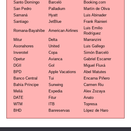
Santo Domingo
Barceló
Booking.com
San Pedro
Palladium
Martín de Oliva
Samaná
Hyatt
Luis Abinader
Santiago
JetBlue
Frank Rainieri
Luis Emilio
Romana-Bayahíbe
American Airlines
Rodríguez
Mitur
Delta
Marranzini
Asonahores
United
Luis Gallego
Inverotel
Copa
Simón Barceló
Opetur
Avianca
Gabriel Escarrer
DGII
Gol
Miguel Fluxá
BPD
Apple Vacations
Abel Matutes
Banco Central
Tui
Encarna Piñero
Bahía Príncipe
Sunwing
Carmen Riu
Meliá
Expedia
Alex Zozaya
DATE
Fitur
Anato
WTM
ITB
Topresa
BHD
Banreservas
López de Haro