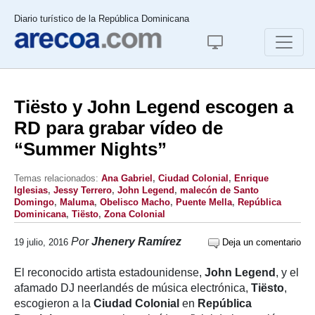
Diario turístico de la República Dominicana
Tiësto y John Legend escogen a
RD para grabar vídeo de
“Summer Nights”
Temas relacionados:
Ana Gabriel
,
Ciudad Colonial
,
Enrique
Iglesias
,
Jessy Terrero
,
John Legend
,
malecón de Santo
Domingo
,
Maluma
,
Obelisco Macho
,
Puente Mella
,
República
Dominicana
,
Tiësto
,
Zona Colonial
Por
Jhenery Ramírez
19 julio, 2016
Deja un comentario
El reconocido artista estadounidense,
John Legend
, y el
afamado DJ neerlandés de música electrónica,
Tiësto
,
escogieron a la
Ciudad Colonial
en
República