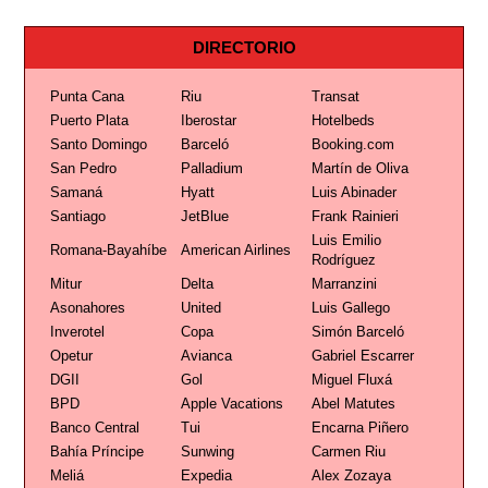
DIRECTORIO
Punta Cana
Riu
Transat
Puerto Plata
Iberostar
Hotelbeds
Santo Domingo
Barceló
Booking.com
San Pedro
Palladium
Martín de Oliva
Samaná
Hyatt
Luis Abinader
Santiago
JetBlue
Frank Rainieri
Luis Emilio
Romana-Bayahíbe
American Airlines
Rodríguez
Mitur
Delta
Marranzini
Asonahores
United
Luis Gallego
Inverotel
Copa
Simón Barceló
Opetur
Avianca
Gabriel Escarrer
DGII
Gol
Miguel Fluxá
BPD
Apple Vacations
Abel Matutes
Banco Central
Tui
Encarna Piñero
Bahía Príncipe
Sunwing
Carmen Riu
Meliá
Expedia
Alex Zozaya