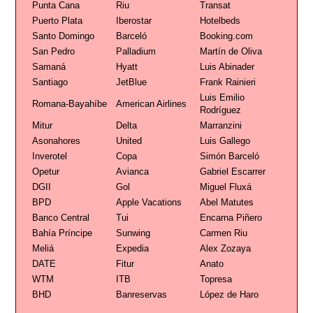
Punta Cana
Riu
Transat
Puerto Plata
Iberostar
Hotelbeds
Santo Domingo
Barceló
Booking.com
San Pedro
Palladium
Martín de Oliva
Samaná
Hyatt
Luis Abinader
Santiago
JetBlue
Frank Rainieri
Luis Emilio
Romana-Bayahíbe
American Airlines
Rodríguez
Mitur
Delta
Marranzini
Asonahores
United
Luis Gallego
Inverotel
Copa
Simón Barceló
Opetur
Avianca
Gabriel Escarrer
DGII
Gol
Miguel Fluxá
BPD
Apple Vacations
Abel Matutes
Banco Central
Tui
Encarna Piñero
Bahía Príncipe
Sunwing
Carmen Riu
Meliá
Expedia
Alex Zozaya
DATE
Fitur
Anato
WTM
ITB
Topresa
BHD
Banreservas
López de Haro