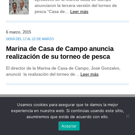
anunciaron la tercera versión del torneo de
pesca “Casa de…
Leer más
6 marzo, 2015
SERÁ DEL 17 AL 22 DE MARZO
Marina de Casa de Campo anuncia
realización de su torneo de pesca
El director de la Marina de Casa de Campo, José Gonzalvo,
anunció la realización del torneo de…
Leer más
Usamos cookies para asegurar que te damos la mejor
Publicidad
Redacción
Contacto
experiencia en nuestra web. Si continúas usando este sitio,
asumiremos que estás de acuerdo con ello.
Advertencia legal
Todos los derechos reservados
Grupo Preferente
Aceptar