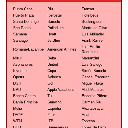
Punta Cana
Riu
Transat
Puerto Plata
Iberostar
Hotelbeds
Santo Domingo
Barceló
Booking.com
San Pedro
Palladium
Martín de Oliva
Samaná
Hyatt
Luis Abinader
Santiago
JetBlue
Frank Rainieri
Luis Emilio
Romana-Bayahíbe
American Airlines
Rodríguez
Mitur
Delta
Marranzini
Asonahores
United
Luis Gallego
Inverotel
Copa
Simón Barceló
Opetur
Avianca
Gabriel Escarrer
DGII
Gol
Miguel Fluxá
BPD
Apple Vacations
Abel Matutes
Banco Central
Tui
Encarna Piñero
Bahía Príncipe
Sunwing
Carmen Riu
Meliá
Expedia
Alex Zozaya
DATE
Fitur
Anato
WTM
ITB
Topresa
BHD
Banreservas
López de Haro