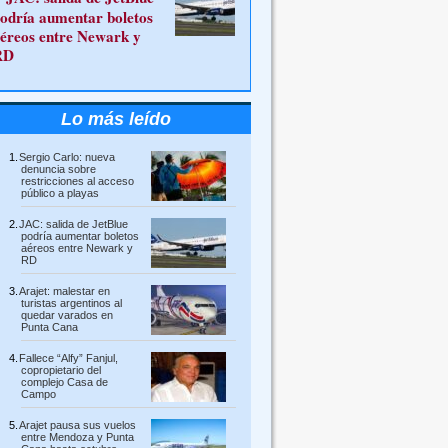
odría aumentar boletos
éreos entre Newark y
RD
Lo más leído
Sergio Carlo: nueva
denuncia sobre
restricciones al acceso
público a playas
JAC: salida de JetBlue
podría aumentar boletos
aéreos entre Newark y
RD
Arajet: malestar en
turistas argentinos al
quedar varados en
Punta Cana
Fallece “Alfy” Fanjul,
copropietario del
complejo Casa de
Campo
Arajet pausa sus vuelos
entre Mendoza y Punta