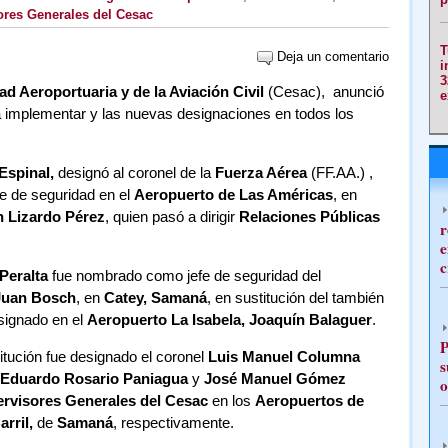
ores Generales del Cesac
T
Deja un comentario
i
3
d Aeroportuaria y de la Aviación Civil
(Cesac), anunció
e
a implementar y las nuevas designaciones en todos los
Espinal,
designó al coronel de la
Fuerza Aérea
(FF.AA.) ,
fe de seguridad en el
Aeropuerto de Las Américas
, en
 Lizardo Pérez
, quien pasó a dirigir
Relaciones Públicas
r
e
c
Peralta
fue nombrado como jefe de seguridad del
 Juan Bosch
, en
Catey, Samaná
, en sustitución del también
signado en el
Aeropuerto La Isabela, Joaquín Balaguer
.
P
titución fue designado el coronel
Luis Manuel Columna
s
Eduardo Rosario Paniagua
y
José Manuel Gómez
o
rvisores Generales del Cesac
en los
Aeropuertos de
rril,
de
Samaná
, respectivamente.