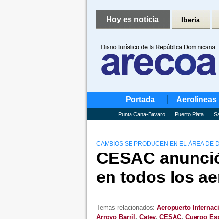
Hoy es noticia
Iberia
Portada
Aerolíneas
Punta Cana-Bávaro
Puerto Plata
Sa
CAMBIOS SE PRODUCEN EN EL ÁREA DE 
CESAC anunció
en todos los ae
Temas relacionados:
Aeropuerto Internac
Arroyo Barril
,
Catey
,
CESAC
,
Cuerpo Esp