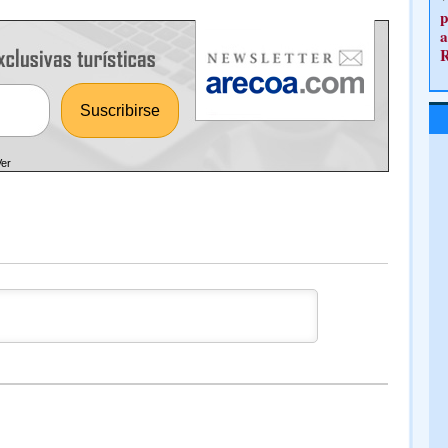
p
a
Ver