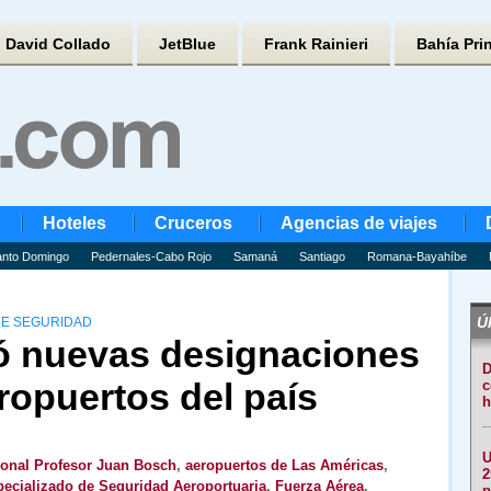
David Collado
JetBlue
Frank Rainieri
Bahía Pri
Hoteles
Cruceros
Agencias de viajes
nto Domingo
Pedernales-Cabo Rojo
Samaná
Santiago
Romana-Bayahíbe
Úl
DE SEGURIDAD
 nuevas designaciones
D
ropuertos del país
c
h
U
ional Profesor Juan Bosch
,
aeropuertos de Las Américas
,
2
ecializado de Seguridad Aeroportuaria
,
Fuerza Aérea
,
p