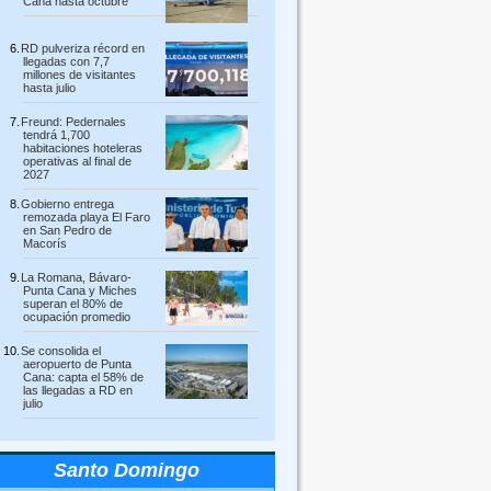
Cana hasta octubre
RD pulveriza récord en
llegadas con 7,7
millones de visitantes
hasta julio
Freund: Pedernales
tendrá 1,700
habitaciones hoteleras
operativas al final de
2027
Gobierno entrega
remozada playa El Faro
en San Pedro de
Macorís
La Romana, Bávaro-
Punta Cana y Miches
superan el 80% de
ocupación promedio
Se consolida el
aeropuerto de Punta
Cana: capta el 58% de
las llegadas a RD en
julio
Santo Domingo