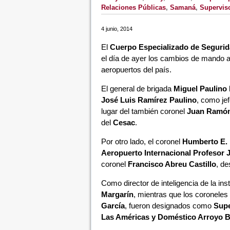
Relaciones Públicas
,
Samaná
,
Supervis
4 junio, 2014
El
Cuerpo Especializado de Segurida
el día de ayer los cambios de mando 
aeropuertos del país.
El general de brigada
Miguel Paulino 
José Luis Ramírez Paulino
, como je
lugar del también coronel
Juan Ramón
del
Cesac
.
Por otro lado, el coronel
Humberto E. 
Aeropuerto
Internacional Profesor
coronel
Francisco Abreu Castillo
, de
Como director de inteligencia de la ins
Margarín
, mientras que los coroneles
García
, fueron designados como
Supe
Las Américas y Doméstico Arroyo Ba