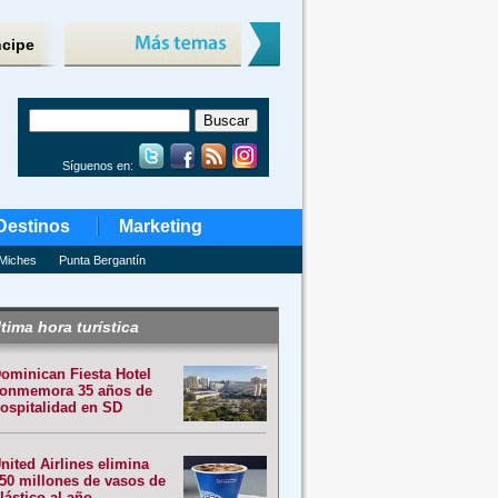
ncipe
Síguenos en:
Destinos
Marketing
Miches
Punta Bergantín
tima hora turística
ominican Fiesta Hotel
onmemora 35 años de
ospitalidad en SD
nited Airlines elimina
50 millones de vasos de
lástico al año