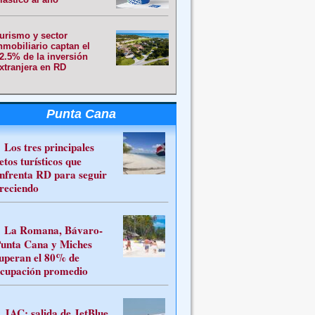
urismo y sector
nmobiliario captan el
2.5% de la inversión
xtranjera en RD
Punta Cana
Los tres principales
etos turísticos que
nfrenta RD para seguir
reciendo
La Romana, Bávaro-
unta Cana y Miches
uperan el 80% de
cupación promedio
JAC: salida de JetBlue