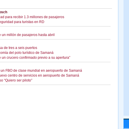
Bosch
d para recibir 1.3 millones de pasajeros
eguridad para turistas en RD
un millón de pasajeros hasta abril
a de tres a seis puertos
omía del polo turístico de Samaná
e un crucero confirmado previo a su apertura”
n un FBO de clase mundial en aeropuerto de Samaná
uevo centro de servicios en aeropuerto de Samaná
o “Quiero ser piloto”