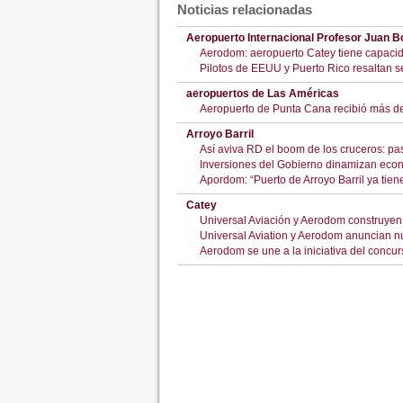
Noticias relacionadas
Aeropuerto Internacional Profesor Juan 
Aerodom: aeropuerto Catey tiene capacida
Pilotos de EEUU y Puerto Rico resaltan s
aeropuertos de Las Américas
Aeropuerto de Punta Cana recibió más de 
Arroyo Barril
Así aviva RD el boom de los cruceros: pas
Inversiones del Gobierno dinamizan econ
Apordom: “Puerto de Arroyo Barril ya tien
Catey
Universal Aviación y Aerodom construye
Universal Aviation y Aerodom anuncian n
Aerodom se une a la iniciativa del concurs