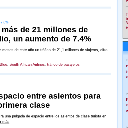
T
i
87,6%
3
a más de 21 millones de
e
lio, un aumento de 7.4%
e meses de este año un tráfico de 21,1 millones de viajeros, cifra
Blue
,
South African Airlines
,
tráfico de pasajeros
r
e
c
spacio entre asientos para
P
primera clase
s
o
rá una pulgada de espacio entre los asientos de clase turista en
r más