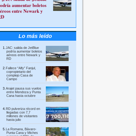
odría aumentar boletos
éreos entre Newark y
RD
Lo más leído
JAC: salida de JetBlue
podría aumentar boletos
aéreos entre Newark y
RD
Fallece “Alfy” Fanjul,
copropietario del
complejo Casa de
Campo
Arajet pausa sus vuelos
entre Mendoza y Punta
Cana hasta octubre
RD pulveriza récord en
llegadas con 7,7
millones de visitantes
hasta julio
La Romana, Bávaro-
Punta Cana y Miches