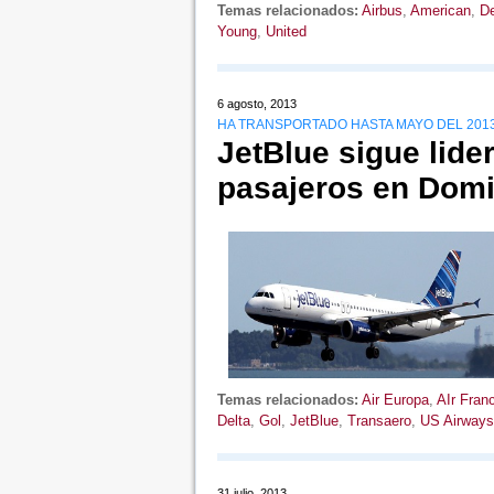
Temas relacionados:
Airbus
,
American
,
De
Young
,
United
6 agosto, 2013
HA TRANSPORTADO HASTA MAYO DEL 2013
JetBlue sigue lide
pasajeros en Dom
Temas relacionados:
Air Europa
,
AIr Fran
Delta
,
Gol
,
JetBlue
,
Transaero
,
US Airways
31 julio, 2013