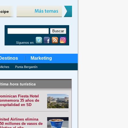
ncipe
Síguenos en:
Destinos
Marketing
Miches
Punta Bergantín
tima hora turística
ominican Fiesta Hotel
onmemora 35 años de
ospitalidad en SD
nited Airlines elimina
50 millones de vasos de
lástico al año