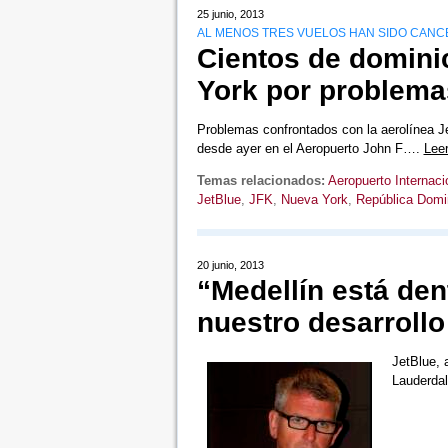
25 junio, 2013
AL MENOS TRES VUELOS HAN SIDO CAN
Cientos de domin
York por problema
Problemas confrontados con la aerolínea J
desde ayer en el Aeropuerto John F….
Lee
Temas relacionados:
Aeropuerto Internaci
JetBlue
,
JFK
,
Nueva York
,
República Domi
20 junio, 2013
“Medellín está den
nuestro desarrollo
JetBlue, 
Lauderdal