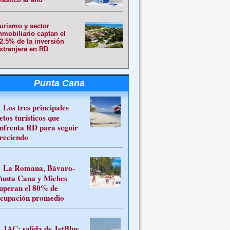
urismo y sector
nmobiliario captan el
2.5% de la inversión
xtranjera en RD
Punta Cana
Los tres principales
etos turísticos que
nfrenta RD para seguir
reciendo
La Romana, Bávaro-
unta Cana y Miches
uperan el 80% de
cupación promedio
JAC: salida de JetBlue