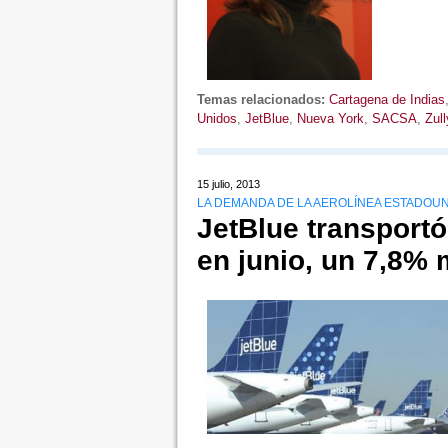
Temas relacionados:
Cartagena de Indias
Unidos
,
JetBlue
,
Nueva York
,
SACSA
,
Zull
15 julio, 2013
LA DEMANDA DE LA AEROLÍNEA ESTADOUN
JetBlue transportó
en junio, un 7,8%