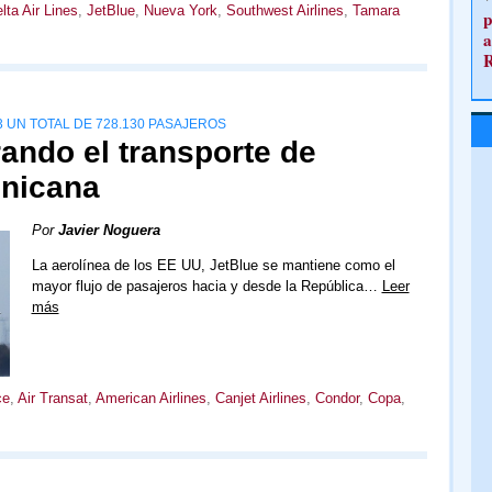
lta Air Lines
,
JetBlue
,
Nueva York
,
Southwest Airlines
,
Tamara
p
a
 UN TOTAL DE 728.130 PASAJEROS
rando el transporte de
inicana
Por
Javier Noguera
La aerolínea de los EE UU, JetBlue se mantiene como el
mayor flujo de pasajeros hacia y desde la República…
Leer
más
ce
,
Air Transat
,
American Airlines
,
Canjet Airlines
,
Condor
,
Copa
,