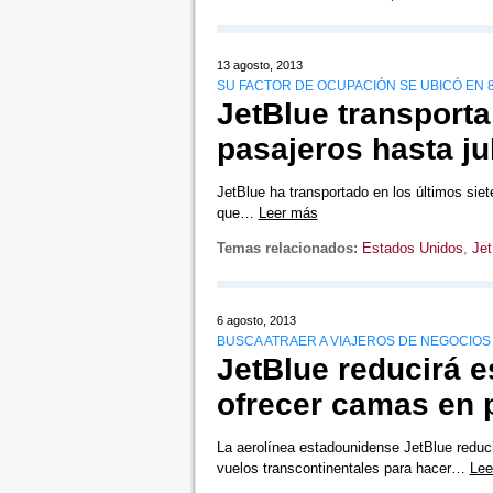
13 agosto, 2013
SU FACTOR DE OCUPACIÓN SE UBICÓ EN 
JetBlue transport
pasajeros hasta ju
JetBlue ha transportado en los últimos siet
que…
Leer más
Temas relacionados:
Estados Unidos
,
Jet
6 agosto, 2013
BUSCA ATRAER A VIAJEROS DE NEGOCIOS
JetBlue reducirá e
ofrecer camas en 
La aerolínea estadounidense JetBlue reduci
vuelos transcontinentales para hacer…
Lee