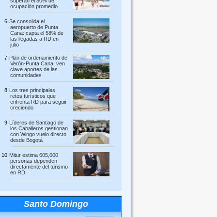
superan el 80% de
ocupación promedio
Se consolida el
aeropuerto de Punta
Cana: capta el 58% de
las llegadas a RD en
julio
Plan de ordenamiento de
Verón-Punta Cana: ven
clave aportes de las
comunidades
Los tres principales
retos turísticos que
enfrenta RD para seguir
creciendo
Líderes de Santiago de
los Caballeros gestionan
con Wingo vuelo directo
desde Bogotá
Mitur estima 605,000
personas dependen
directamente del turismo
en RD
Santo Domingo