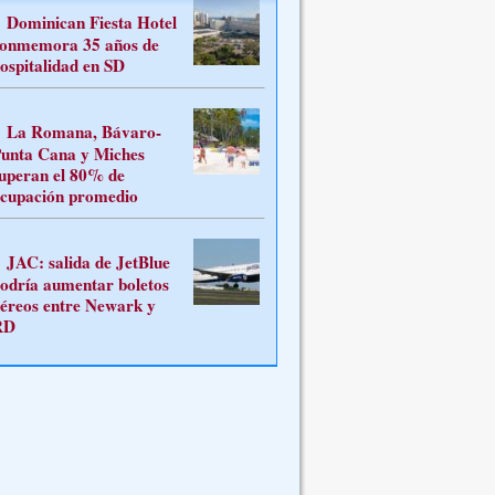
Dominican Fiesta Hotel
onmemora 35 años de
ospitalidad en SD
La Romana, Bávaro-
unta Cana y Miches
uperan el 80% de
cupación promedio
JAC: salida de JetBlue
odría aumentar boletos
éreos entre Newark y
RD