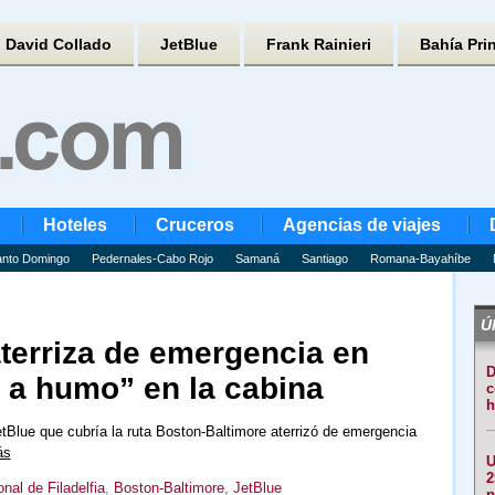
David Collado
JetBlue
Frank Rainieri
Bahía Pri
Hoteles
Cruceros
Agencias de viajes
nto Domingo
Pedernales-Cabo Rojo
Samaná
Santiago
Romana-Bayahíbe
Úl
terriza de emergencia en
D
or a humo” en la cabina
c
h
tBlue que cubría la ruta Boston-Baltimore aterrizó de emergencia
ás
U
2
nal de Filadelfia
,
Boston-Baltimore
,
JetBlue
p