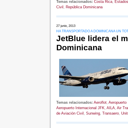
Temas relacionados:
Costa Rica
,
Estados
Civil
,
República Dominicana
27 junio, 2013
HA TRANSPORTADO A DOMINICANA UN TOT
JetBlue lidera el 
Dominicana
Temas relacionados:
Aeroflot
,
Aeropuerto 
Aeropuerto Internacional JFK
,
AILA
,
Air Tr
de Aviación Civil
,
Sunwing
,
Transaero
,
Uni