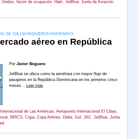
 Unidos
,
factor de ocupación
,
Haití
,
JetBlue
,
Junta de Aviación
AL DE 728.130 PASAJEROS HASTA MAYO
mercado aéreo en República
Por
Javier Noguera
JetBlue se ubica como la aerolínea con mayor flujo de
pasajeros en la República Dominicana en los primeros cinco
meses…
Leer más
Internacional de Las Américas
,
Aeropuerto Internacional El Cibao
,
ansat
,
BRICS
,
Copa
,
Copa Airlines
,
Delta
,
Gol
,
JAC
,
JetBlue
,
Junta
ted