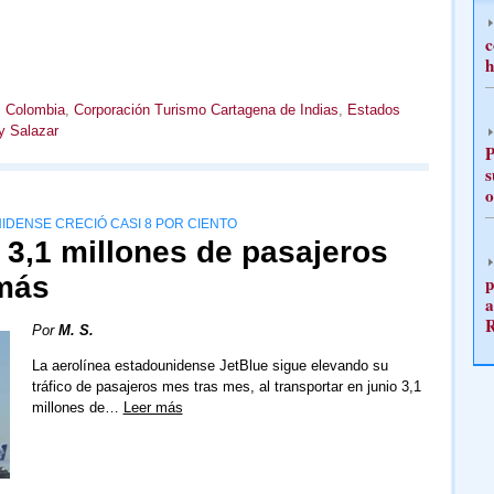
c
h
,
Colombia
,
Corporación Turismo Cartagena de Indias
,
Estados
y Salazar
P
s
o
IDENSE CRECIÓ CASI 8 POR CIENTO
 3,1 millones de pasajeros
 más
p
a
Por
M. S.
La aerolínea estadounidense JetBlue sigue elevando su
tráfico de pasajeros mes tras mes, al transportar en junio 3,1
millones de…
Leer más