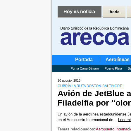
Hoy es noticia
Iberia
Portada
Aerolíneas
Punta Cana-Bávaro
Puerto Plata
Sa
20 agosto, 2013
CUBRÍA LA RUTA BOSTON-BALTIMORE
Avión de JetBlue a
Filadelfia por “ol
Un avión de la aerolínea estadounidense Je
en el Aeropuerto Internacional de…
Leer m
Temas relacionados:
Aeropuerto Internacio