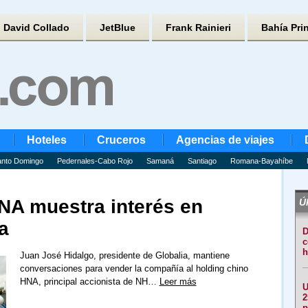
David Collado
JetBlue
Frank Rainieri
Bahía Pri
Hoteles
Cruceros
Agencias de viajes
nto Domingo
Pedernales-Cabo Rojo
Samaná
Santiago
Romana-Bayahíbe
HNA muestra interés en
Úl
a
D
c
h
Juan José Hidalgo, presidente de Globalia, mantiene
conversaciones para vender la compañía al holding chino
HNA, principal accionista de NH…
Leer más
U
2
p