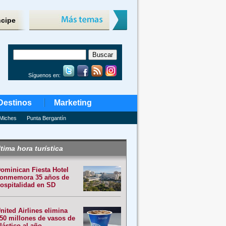
ncipe
Síguenos en:
Destinos
Marketing
Miches
Punta Bergantín
tima hora turística
ominican Fiesta Hotel
onmemora 35 años de
ospitalidad en SD
nited Airlines elimina
50 millones de vasos de
lástico al año