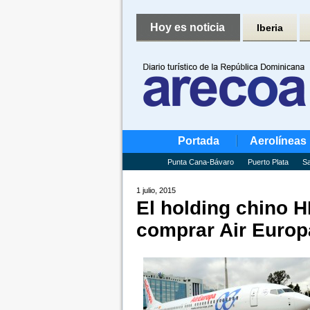
Hoy es noticia
Iberia
Portada
Aerolíneas
Punta Cana-Bávaro
Puerto Plata
Sa
1 julio, 2015
El holding chino 
comprar Air Europ