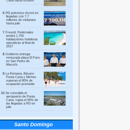
Cana hasta octubre
RD pulveriza récord en
llegadas con 7,7
millones de visitantes
hasta julio
Freund: Pedernales
tendrá 1,700
habitaciones hoteleras
operativas al final de
2027
Gobierno entrega
remozada playa El Faro
en San Pedro de
Macorís
La Romana, Bávaro-
Punta Cana y Miches
superan el 80% de
ocupación promedio
Se consolida el
aeropuerto de Punta
Cana: capta el 58% de
las llegadas a RD en
julio
Santo Domingo