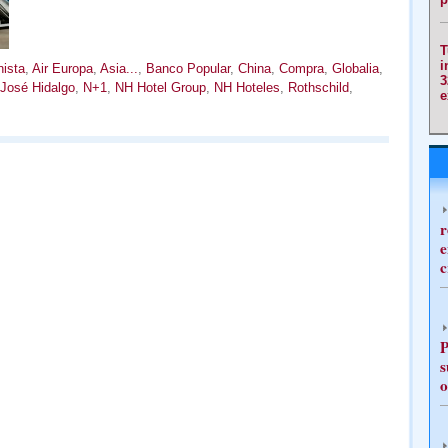
T
i
nista
,
Air Europa
,
Asia...
,
Banco Popular
,
China
,
Compra
,
Globalia
,
3
José Hidalgo
,
N+1
,
NH Hotel Group
,
NH Hoteles
,
Rothschild
,
e
r
e
c
P
s
o