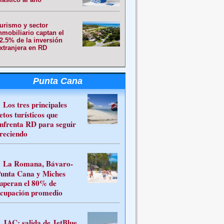
urismo y sector
nmobiliario captan el
2.5% de la inversión
xtranjera en RD
Punta Cana
Los tres principales
etos turísticos que
nfrenta RD para seguir
reciendo
La Romana, Bávaro-
unta Cana y Miches
uperan el 80% de
cupación promedio
JAC: salida de JetBlue