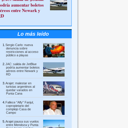
odría aumentar boletos
éreos entre Newark y
RD
Lo más leído
Sergio Carlo: nueva
denuncia sobre
restricciones al acceso
público a playas
JAC: salida de JetBlue
podría aumentar boletos
aéreos entre Newark y
RD
Arajet: malestar en
turistas argentinos al
quedar varados en
Punta Cana
Fallece “Alfy” Fanjul,
copropietario del
complejo Casa de
Campo
Arajet pausa sus vuelos
entre Mendoza y Punta