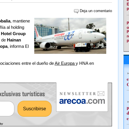
E
p
Deja un comentario
balia
, mantiene
P
ía al holding
o
P
 Hotel Group
r
o de
Hainan
p
ropa
, informa El
ociaciones entre el dueño de
Air Europa
y HNA en
e
C
p
d
e
Ver