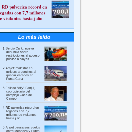
RD pulveriza récord en
legadas con 7,7 millones
e visitantes hasta julio
Lo más leído
Sergio Carlo: nueva
denuncia sobre
restricciones al acceso
público a playas
Arajet: malestar en
turistas argentinos al
quedar varados en
Punta Cana
Fallece “Alfy” Fanjul,
copropietario del
complejo Casa de
Campo
RD pulveriza récord en
llegadas con 7,7
millones de visitantes
hasta julio
Arajet pausa sus vuelos
entre Mendoza y Punta