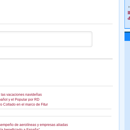
l
d
 las vacaciones navideñas
añol y el Popular por RD
ro Collado en el marco de Fitur
sempeño de aerolíneas y empresas aliadas
ría beneficiado a España”