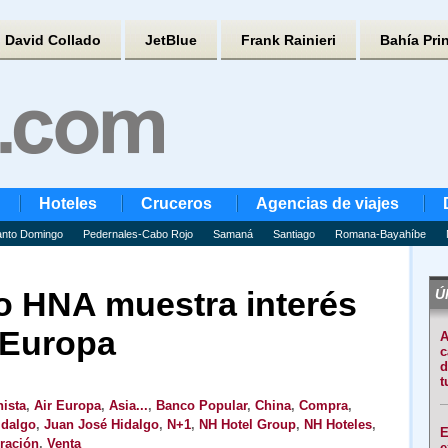
David Collado
JetBlue
Frank Rainieri
Bahía Pri
Hoteles
Cruceros
Agencias de viajes
nto Domingo
Pedernales-Cabo Rojo
Samaná
Santiago
Romana-Bayahíbe
no HNA muestra interés
Úl
 Europa
A
c
d
t
ista
,
Air Europa
,
Asia...
,
Banco Popular
,
China
,
Compra
,
idalgo
,
Juan José Hidalgo
,
N+1
,
NH Hotel Group
,
NH Hoteles
,
E
ración
,
Venta
e