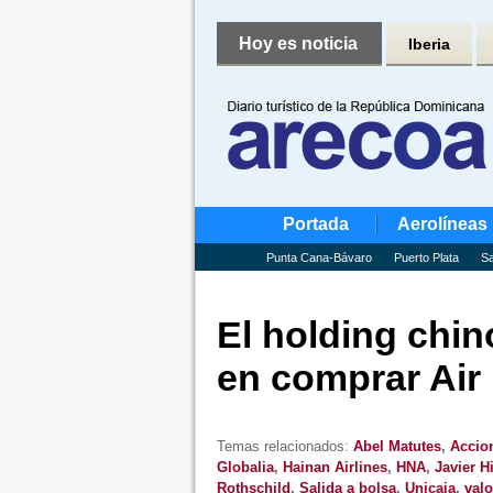
Hoy es noticia
Iberia
Portada
Aerolíneas
Punta Cana-Bávaro
Puerto Plata
Sa
El holding chi
en comprar Air
Temas relacionados:
Abel Matutes
,
Accion
Globalia
,
Hainan Airlines
,
HNA
,
Javier H
Rothschild
,
Salida a bolsa
,
Unicaja
,
valo