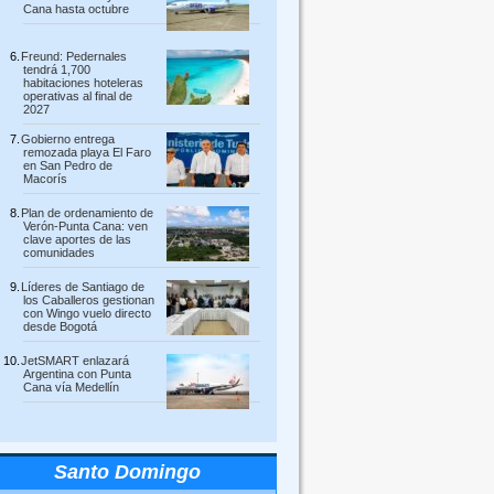
Cana hasta octubre
Freund: Pedernales
tendrá 1,700
habitaciones hoteleras
operativas al final de
2027
Gobierno entrega
remozada playa El Faro
en San Pedro de
Macorís
Plan de ordenamiento de
Verón-Punta Cana: ven
clave aportes de las
comunidades
Líderes de Santiago de
los Caballeros gestionan
con Wingo vuelo directo
desde Bogotá
JetSMART enlazará
Argentina con Punta
Cana vía Medellín
Santo Domingo