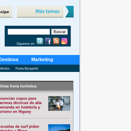
ncipe
Síguenos en:
Destinos
Marketing
Miches
Punta Bergantín
tima hora turística
nuncian cupos para
arreras técnicas de alta
emanda en hotelería y
urismo en Higuey
scuelas de surf piden
xtender a Playa