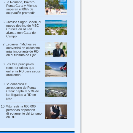
La Romana, Bávaro-
Punta Cana y Miches
superan el 80% de
ocupación promedio
Catalina Sugar Beach, el
nuevo destino de MSC
Cruises en RD en
alianza con Casa de
Campo
Escarrer: “Miches se
convertirá en el destino
más importante de RD
en el turismo de lujo”
Los tres principales
retos turísticos que
enfrenta RD para seguir
creciendo
Se consolida el
aeropuerto de Punta
Cana: capta el 58% de
las llegadas a RD en
julio
Mitur estima 605,000
personas dependen
directamente del turismo
en RD