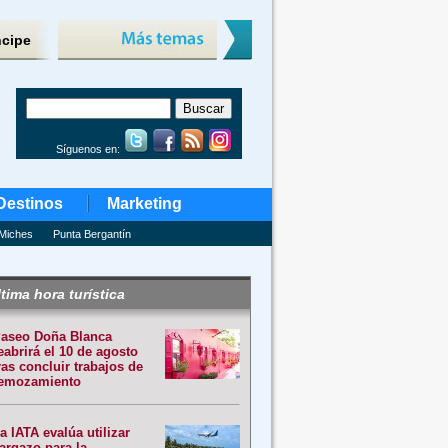
ncipe
Síguenos en:
Destinos
Marketing
Miches
Punta Bergantín
tima hora turística
aseo Doña Blanca
eabrirá el 10 de agosto
ras concluir trabajos de
emozamiento
a IATA evalúa utilizar
argazo para la