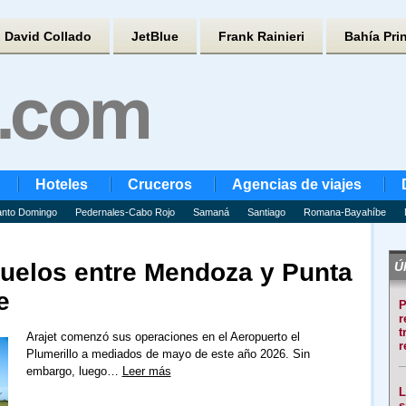
David Collado
JetBlue
Frank Rainieri
Bahía Pri
Hoteles
Cruceros
Agencias de viajes
nto Domingo
Pedernales-Cabo Rojo
Samaná
Santiago
Romana-Bayahíbe
vuelos entre Mendoza y Punta
Úl
e
P
r
t
Arajet comenzó sus operaciones en el Aeropuerto el
r
Plumerillo a mediados de mayo de este año 2026. Sin
embargo, luego…
Leer más
L
s