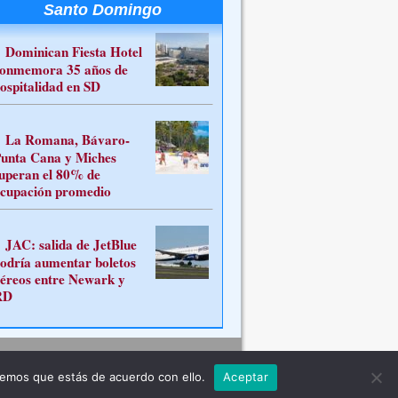
Santo Domingo
Dominican Fiesta Hotel
onmemora 35 años de
ospitalidad en SD
La Romana, Bávaro-
unta Cana y Miches
uperan el 80% de
cupación promedio
JAC: salida de JetBlue
odría aumentar boletos
éreos entre Newark y
RD
Contacto
remos que estás de acuerdo con ello.
Aceptar
ferente