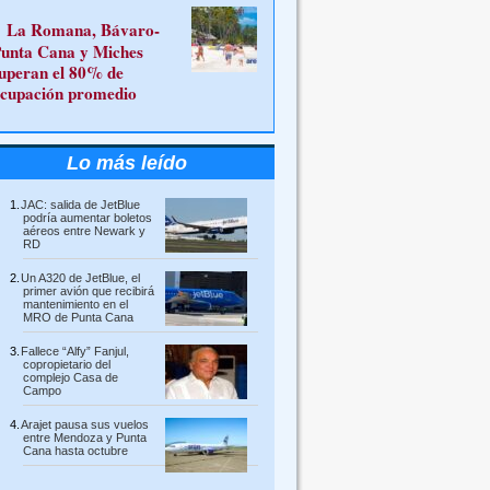
La Romana, Bávaro-
unta Cana y Miches
uperan el 80% de
cupación promedio
Lo más leído
JAC: salida de JetBlue
podría aumentar boletos
aéreos entre Newark y
RD
Un A320 de JetBlue, el
primer avión que recibirá
mantenimiento en el
MRO de Punta Cana
Fallece “Alfy” Fanjul,
copropietario del
complejo Casa de
Campo
Arajet pausa sus vuelos
entre Mendoza y Punta
Cana hasta octubre