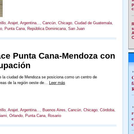
p
c
illo
,
Arajet
,
Argentina...
,
Cancún
,
Chicago
,
Ciudad de Guatemala
,
R
s
do
,
Punta Cana
,
República Dominicana
,
San Juan
A
C
lace Punta Cana-Mendoza con
upación
C
de la ciudad de Mendoza se posiciona como un centro de
f
reas de la región oeste de…
Leer más
R
illo
,
Arajet
,
Argentina...
,
Buenos Aires
,
Cancún
,
Chicago
,
Córdoba
,
r
iami
,
Orlando
,
Punta Cana
,
Rosario
e
c