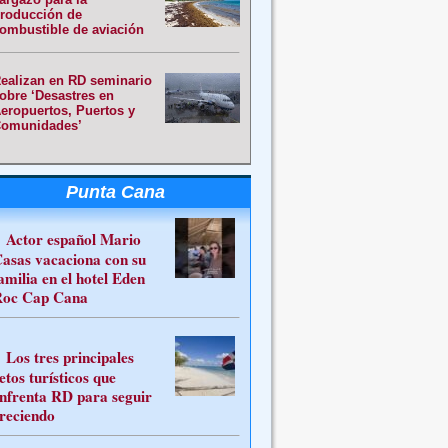
roducción de
ombustible de aviación
ealizan en RD seminario
obre ‘Desastres en
eropuertos, Puertos y
omunidades’
Punta Cana
Actor español Mario
asas vacaciona con su
amilia en el hotel Eden
oc Cap Cana
Los tres principales
etos turísticos que
nfrenta RD para seguir
reciendo