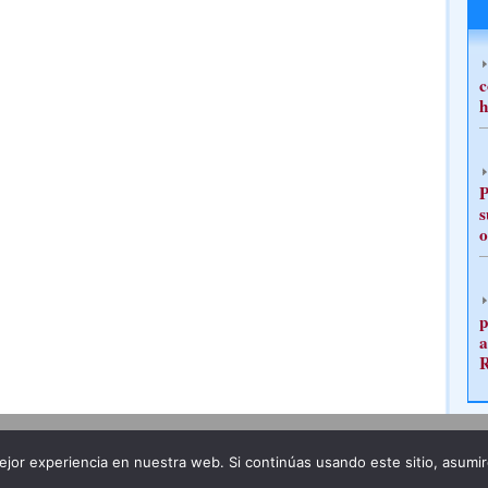
c
h
P
s
o
p
a
Publicidad
Redacción
jor experiencia en nuestra web. Si continúas usando este sitio, asumi
ncia legal
Todos los derechos reservados
Grupo Pre