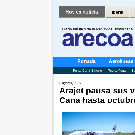
Hoy es noticia
Iberia
Portada
Aerolíneas
Punta Cana-Bávaro
Puerto Plata
Sa
5 agosto, 2026
Arajet pausa sus 
Cana hasta octubr