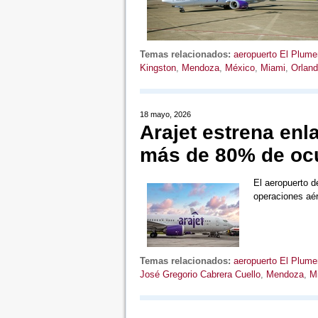
Temas relacionados:
aeropuerto El Plumer
Kingston
,
Mendoza
,
México
,
Miami
,
Orlan
18 mayo, 2026
Arajet estrena en
más de 80% de oc
El aeropuerto 
operaciones aé
Temas relacionados:
aeropuerto El Plumer
José Gregorio Cabrera Cuello
,
Mendoza
,
M