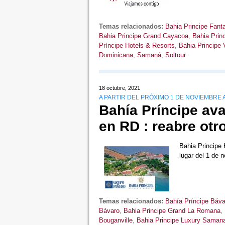
Temas relacionados:
Bahia Principe Fant
Bahia Principe Grand Cayacoa
,
Bahia Princ
Príncipe Hotels & Resorts
,
Bahia Principe V
Dominicana
,
Samaná
,
Soltour
18 octubre, 2021
A PARTIR DEL PRÓXIMO 1 DE NOVIEMBRE A
Bahía Príncipe av
en RD : reabre otr
Bahia Principe 
lugar del 1 de
Temas relacionados:
Bahía Príncipe Báva
Bávaro
,
Bahia Principe Grand La Romana
,
Bouganville
,
Bahia Principe Luxury Saman