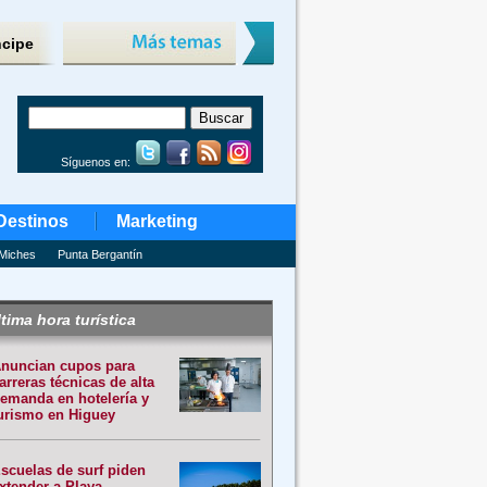
ncipe
Síguenos en:
Destinos
Marketing
Miches
Punta Bergantín
tima hora turística
nuncian cupos para
arreras técnicas de alta
emanda en hotelería y
urismo en Higuey
scuelas de surf piden
xtender a Playa