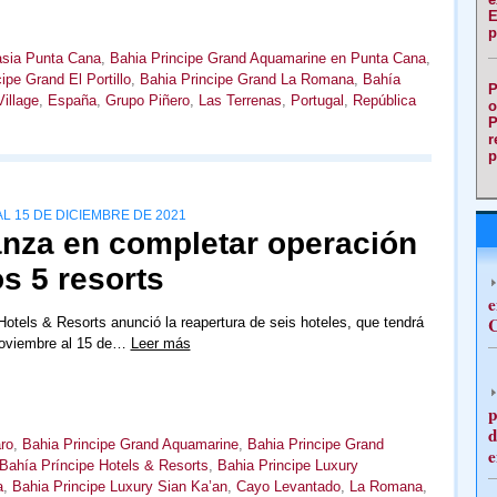
E
p
asia Punta Cana
,
Bahia Principe Grand Aquamarine en Punta Cana
,
ipe Grand El Portillo
,
Bahia Principe Grand La Romana
,
Bahía
P
illage
,
España
,
Grupo Piñero
,
Las Terrenas
,
Portugal
,
República
o
P
r
p
L 15 DE DICIEMBRE DE 2021
anza en completar operación
os 5 resorts
e
C
Hotels & Resorts anunció la reapertura de seis hoteles, que tendrá
 noviembre al 15 de…
Leer más
p
d
ro
,
Bahia Principe Grand Aquamarine
,
Bahia Principe Grand
e
Bahía Príncipe Hotels & Resorts
,
Bahia Principe Luxury
a
,
Bahia Principe Luxury Sian Ka’an
,
Cayo Levantado
,
La Romana
,