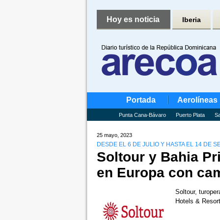
Hoy es noticia
Iberia
Portada
Aerolíneas
Punta Cana-Bávaro
Puerto Plata
Sa
25 mayo, 2023
DESDE EL 6 DE JULIO Y HASTA EL 14 DE 
Soltour y Bahia P
en Europa con cam
Soltour, turope
Hotels & Resort