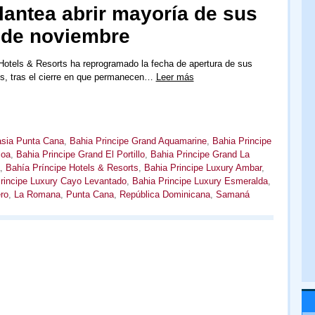
lantea abrir mayoría de sus
1 de noviembre
Hotels & Resorts ha reprogramado la fecha de apertura de sus
os, tras el cierre en que permanecen…
Leer más
asia Punta Cana
,
Bahia Principe Grand Aquamarine
,
Bahia Principe
coa
,
Bahia Principe Grand El Portillo
,
Bahia Principe Grand La
,
Bahía Príncipe Hotels & Resorts
,
Bahia Principe Luxury Ambar
,
rincipe Luxury Cayo Levantado
,
Bahia Principe Luxury Esmeralda
,
ro
,
La Romana
,
Punta Cana
,
República Dominicana
,
Samaná