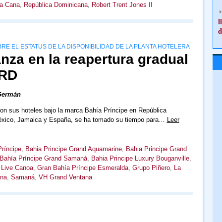
a Cana
,
República Dominicana
,
Robert Trent Jones II
l
d
E EL ESTATUS DE LA DISPONIBILIDAD DE LA PLANTA HOTELERA
nza en la reapertura gradual
 RD
Germán
on sus hoteles bajo la marca Bahía Príncipe en República
xico, Jamaica y España, se ha tomado su tiempo para…
Leer
ríncipe
,
Bahia Principe Grand Aquamarine
,
Bahia Principe Grand
Bahía Príncipe Grand Samaná
,
Bahia Principe Luxury Bouganville
,
 Live Canoa
,
Gran Bahía Príncipe Esmeralda
,
Grupo Piñero
,
La
ana
,
Samaná
,
VH Grand Ventana