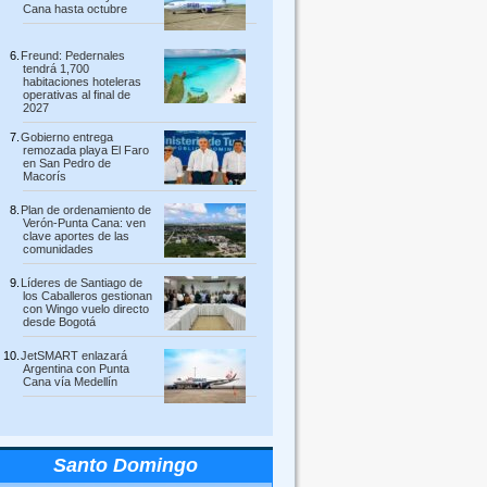
Cana hasta octubre
Freund: Pedernales
tendrá 1,700
habitaciones hoteleras
operativas al final de
2027
Gobierno entrega
remozada playa El Faro
en San Pedro de
Macorís
Plan de ordenamiento de
Verón-Punta Cana: ven
clave aportes de las
comunidades
Líderes de Santiago de
los Caballeros gestionan
con Wingo vuelo directo
desde Bogotá
JetSMART enlazará
Argentina con Punta
Cana vía Medellín
Santo Domingo