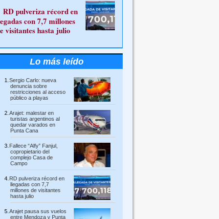
RD pulveriza récord en
legadas con 7,7 millones
e visitantes hasta julio
Lo más leído
Sergio Carlo: nueva
denuncia sobre
restricciones al acceso
público a playas
Arajet: malestar en
turistas argentinos al
quedar varados en
Punta Cana
Fallece “Alfy” Fanjul,
copropietario del
complejo Casa de
Campo
RD pulveriza récord en
llegadas con 7,7
millones de visitantes
hasta julio
Arajet pausa sus vuelos
entre Mendoza y Punta