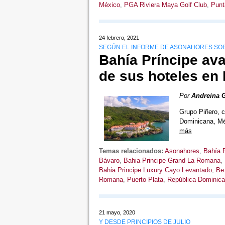
México
,
PGA Riviera Maya Golf Club
,
Punt
24 febrero, 2021
SEGÚN EL INFORME DE ASONAHORES SOBR
Bahía Príncipe ava
de sus hoteles en
Por
Andreina 
Grupo Piñero, c
Dominicana, Mé
más
Temas relacionados:
Asonahores
,
Bahía P
Bávaro
,
Bahia Principe Grand La Romana
,
Bahia Principe Luxury Cayo Levantado
,
Be
Romana
,
Puerto Plata
,
República Dominic
21 mayo, 2020
Y DESDE PRINCIPIOS DE JULIO