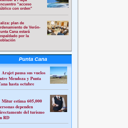
ncuentro “acceso
úblico con orden”
aliza: plan de
rdenamiento de Verón-
unta Cana estará
espaldado por la
oblación
Punta Cana
Arajet pausa sus vuelos
ntre Mendoza y Punta
ana hasta octubre
Mitur estima 605,000
ersonas dependen
irectamente del turismo
n RD