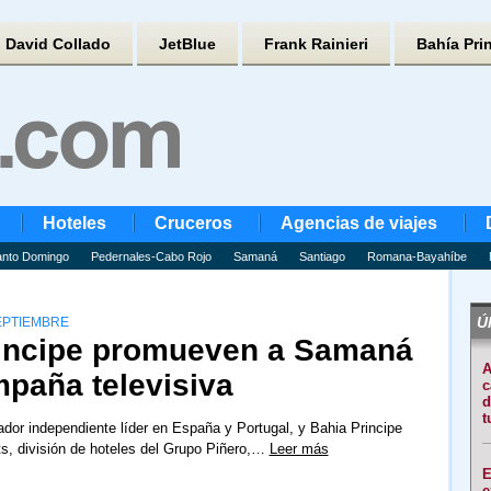
David Collado
JetBlue
Frank Rainieri
Bahía Pri
Hoteles
Cruceros
Agencias de viajes
nto Domingo
Pedernales-Cabo Rojo
Samaná
Santiago
Romana-Bayahíbe
Úl
SEPTIEMBRE
rincipe promueven a Samaná
A
paña televisiva
c
d
t
rador independiente líder en España y Portugal, y Bahia Principe
s, división de hoteles del Grupo Piñero,…
Leer más
E
e