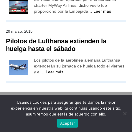
chárter MyWay Airlines, dicho vuelo fue
proporcionó por la Embajada…
Leer más
20 marzo, 2015
Pilotos de Lufthansa extienden la
huelga hasta el sábado
Los pilotos de la aerolínea alemana Lufthansa
extenderán su jornada de huelga todo el viernes
y el…
Leer más
Usamos cookies para asegurar que te damos la mejor
Publicidad
Redacción
Contacto
experiencia en nuestra web. Si continúas usando este sitio,
asumiremos que estás de acuerdo con ello.
Advertencia legal
Todos los derechos reservados
Grupo Preferente
Aceptar