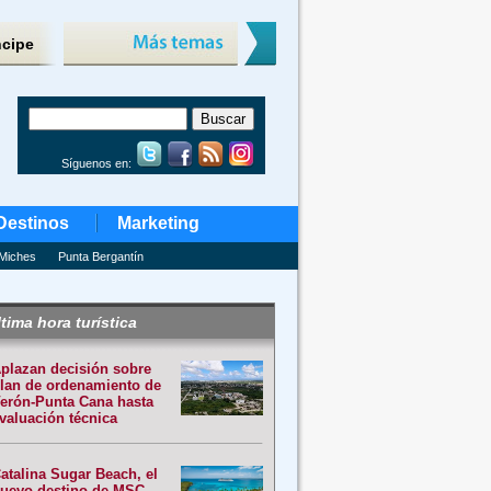
ncipe
Síguenos en:
Destinos
Marketing
Miches
Punta Bergantín
tima hora turística
plazan decisión sobre
lan de ordenamiento de
erón-Punta Cana hasta
valuación técnica
atalina Sugar Beach, el
uevo destino de MSC