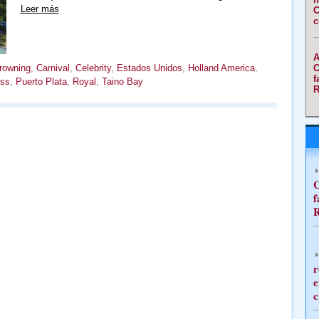
Leer más
C
c
A
C
rowning
,
Carnival
,
Celebrity
,
Estados Unidos
,
Holland America
,
f
ess
,
Puerto Plata
,
Royal
,
Taino Bay
R
C
f
R
r
e
c