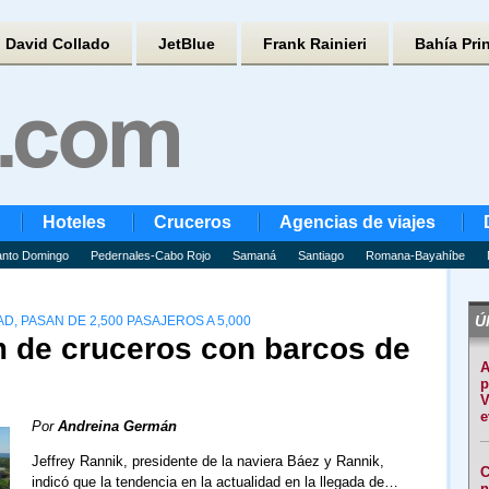
David Collado
JetBlue
Frank Rainieri
Bahía Pri
Hoteles
Cruceros
Agencias de viajes
nto Domingo
Pedernales-Cabo Rojo
Samaná
Santiago
Romana-Bayahíbe
Úl
 PASAN DE 2,500 PASAJEROS A 5,000
m de cruceros con barcos de
A
p
V
e
Por
Andreina Germán
Jeffrey Rannik, presidente de la naviera Báez y Rannik,
C
indicó que la tendencia en la actualidad en la llegada de…
n