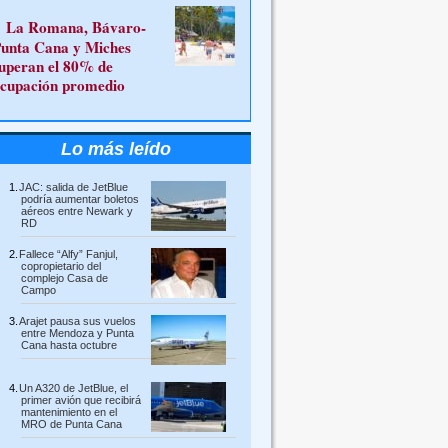
La Romana, Bávaro-
unta Cana y Miches
uperan el 80% de
cupación promedio
Lo más leído
JAC: salida de JetBlue
podría aumentar boletos
aéreos entre Newark y
RD
Fallece “Alfy” Fanjul,
copropietario del
complejo Casa de
Campo
Arajet pausa sus vuelos
entre Mendoza y Punta
Cana hasta octubre
Un A320 de JetBlue, el
primer avión que recibirá
mantenimiento en el
MRO de Punta Cana