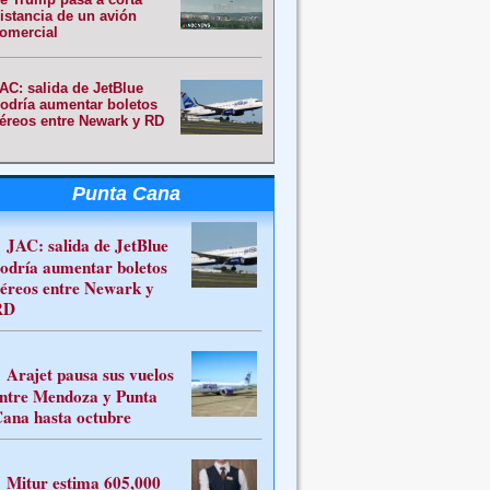
istancia de un avión
omercial
AC: salida de JetBlue
odría aumentar boletos
éreos entre Newark y RD
Punta Cana
JAC: salida de JetBlue
odría aumentar boletos
éreos entre Newark y
RD
Arajet pausa sus vuelos
ntre Mendoza y Punta
ana hasta octubre
Mitur estima 605,000