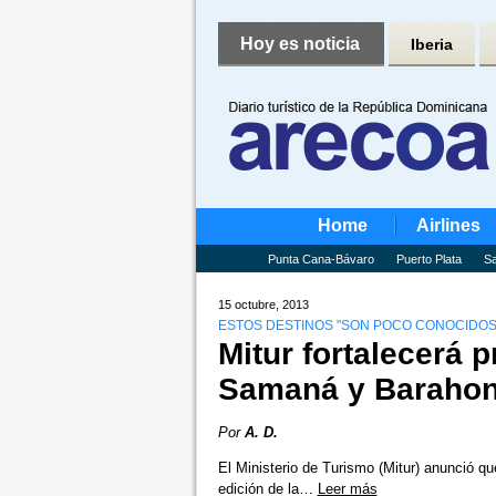
Hoy es noticia
Iberia
Home
Airlines
Punta Cana-Bávaro
Puerto Plata
Sa
15 octubre, 2013
ESTOS DESTINOS "SON POCO CONOCIDOS 
Mitur fortalecerá 
Samaná y Barahona
Por
A. D.
El Ministerio de Turismo (Mitur) anunció qu
edición de la…
Leer más