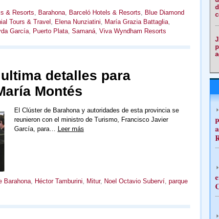
d
ls & Resorts
,
Barahona
,
Barceló Hotels & Resorts
,
Blue Diamond
c
ial Tours & Travel
,
Elena Nunziatini
,
María Grazia Battaglia
,
da García
,
Puerto Plata
,
Samaná
,
Viva Wyndham Resorts
J
p
a
ultima detalles para
María Montés
El Clúster de Barahona y autoridades de esta provincia se
p
reunieron con el ministro de Turismo, Francisco Javier
a
García, para…
Leer más
e
de Barahona
,
Héctor Tamburini
,
Mitur
,
Noel Octavio Suberví
,
parque
C