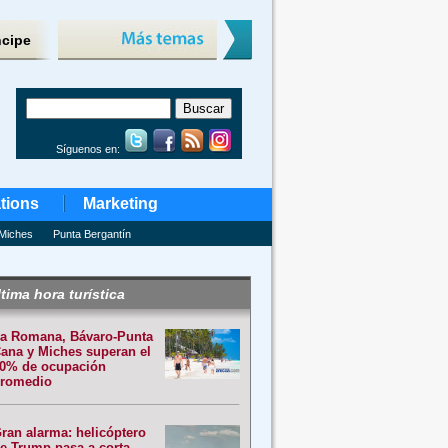
ncipe
Síguenos en:
tions
Marketing
Miches
Punta Bergantín
tima hora turística
a Romana, Bávaro-Punta
ana y Miches superan el
0% de ocupación
romedio
ran alarma: helicóptero
e Trump pasa a corta