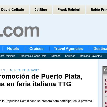
David Collado
JetBlue
Frank Rainieri
Bahía Pri
Hotels
Cruises
Travel Agencies
Destina
nto Domingo
Pedernales-Cabo Rojo
Samaná
Santiago
Romana-Bayahíbe
Úl
EN EL MERCADO ITALIANO"
promoción de Puerto Plata,
L
 en feria italiana TTG
C
8
p
e la República Dominicana se prepara para participar en la próxima
G
d