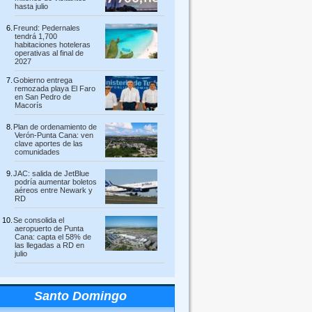
hasta julio
Freund: Pedernales
tendrá 1,700
habitaciones hoteleras
operativas al final de
2027
Gobierno entrega
remozada playa El Faro
en San Pedro de
Macorís
Plan de ordenamiento de
Verón-Punta Cana: ven
clave aportes de las
comunidades
JAC: salida de JetBlue
podría aumentar boletos
aéreos entre Newark y
RD
Se consolida el
aeropuerto de Punta
Cana: capta el 58% de
las llegadas a RD en
julio
Santo Domingo