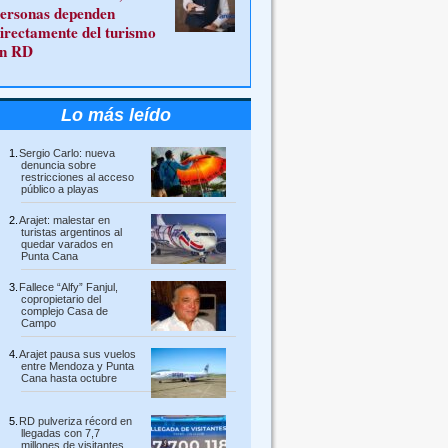
ersonas dependen
irectamente del turismo
n RD
Lo más leído
Sergio Carlo: nueva
denuncia sobre
restricciones al acceso
público a playas
Arajet: malestar en
turistas argentinos al
quedar varados en
Punta Cana
Fallece “Alfy” Fanjul,
copropietario del
complejo Casa de
Campo
Arajet pausa sus vuelos
entre Mendoza y Punta
Cana hasta octubre
RD pulveriza récord en
llegadas con 7,7
millones de visitantes