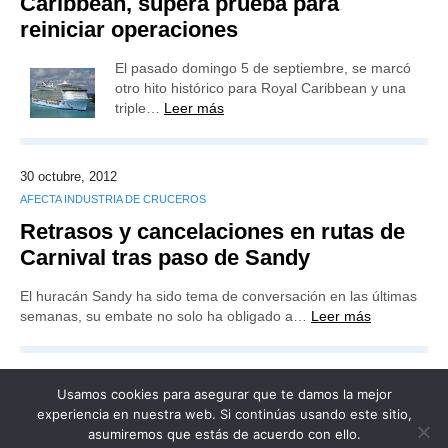
Caribbean, supera prueba para
reiniciar operaciones
El pasado domingo 5 de septiembre, se marcó
otro hito histórico para Royal Caribbean y una
triple…
Leer más
30 octubre, 2012
AFECTA INDUSTRIA DE CRUCEROS
Retrasos y cancelaciones en rutas de
Carnival tras paso de Sandy
El huracán Sandy ha sido tema de conversación en las últimas
semanas, su embate no solo ha obligado a…
Leer más
Usamos cookies para asegurar que te damos la mejor
experiencia en nuestra web. Si continúas usando este sitio,
asumiremos que estás de acuerdo con ello.
Publicidad
Redacción
Contacto