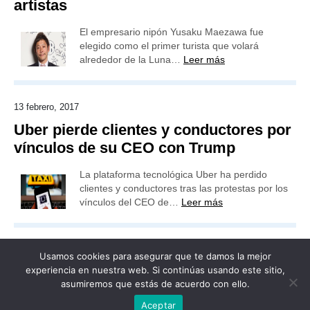
artistas
El empresario nipón Yusaku Maezawa fue
elegido como el primer turista que volará
alrededor de la Luna…
Leer más
13 febrero, 2017
Uber pierde clientes y conductores por
vínculos de su CEO con Trump
La plataforma tecnológica Uber ha perdido
clientes y conductores tras las protestas por los
vínculos del CEO de…
Leer más
Usamos cookies para asegurar que te damos la mejor
experiencia en nuestra web. Si continúas usando este sitio,
asumiremos que estás de acuerdo con ello.
Publicidad
Redacción
Contacto
Aceptar
Advertencia legal
Todos los derechos reservados