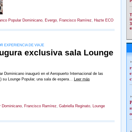
T
i
nco Popular Dominicano
,
Evergo
,
Francisco Ramírez
,
Hazte ECO
3
e
R EXPERIENCIA DE VIAJE
ugura exclusiva sala Lounge
r
e
r Dominicano inauguró en el Aeropuerto Internacional de las
c
) su Lounge Popular, una sala de espera…
Leer más
P
r Dominicano
,
Francisco Ramírez
,
Gabriella Reginato
,
Lounge
s
o