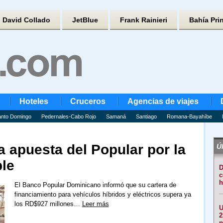
David Collado
JetBlue
Frank Rainieri
Bahía Pri
Hoteles
Cruceros
Agencias de viajes
nto Domingo
Pedernales-Cabo Rojo
Samaná
Santiago
Romana-Bayahíbe
a apuesta del Popular por la
Úl
ble
D
c
h
El Banco Popular Dominicano informó que su cartera de
financiamiento para vehículos híbridos y eléctricos supera ya
los RD$927 millones…
Leer más
U
2
p