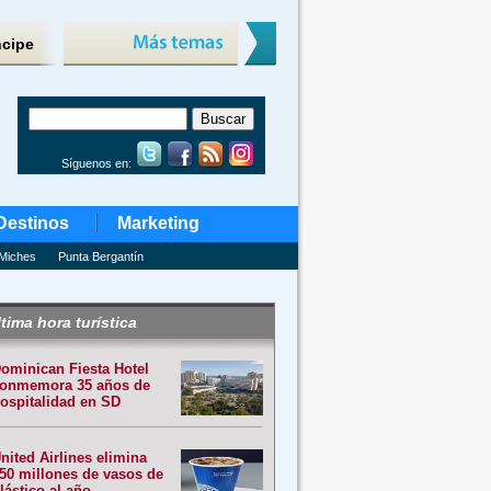
ncipe
Síguenos en:
Destinos
Marketing
Miches
Punta Bergantín
tima hora turística
ominican Fiesta Hotel
onmemora 35 años de
ospitalidad en SD
nited Airlines elimina
50 millones de vasos de
lástico al año