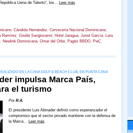
República Llena de Talento”, los…
Leer más
nicano
,
Cándida Hernández
,
Cervecería Nacional Dominicana
,
o Ramírez
,
Giséle Sangiovanni
,
Hotel Jaragua
,
Junot García
,
Lara
s
,
Newlink Dominicana
,
Omar del Orbe
,
Pagés BBDO
,
PwC
,
REALIZADO EN LA CANA GOLF & BEACH CLUB, EN PUNTA CANA
der impulsa Marca País,
ara el turismo
Por
R.A.
El presidente Luis Abinader definió como esperanzador el
compromiso que el sector privado mantiene con la defensa de
la Marca…
Leer más