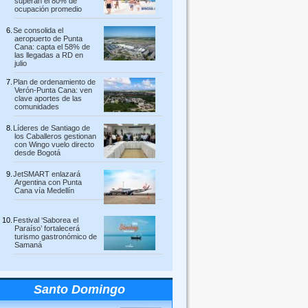
superan el 80% de
ocupación promedio
Se consolida el
aeropuerto de Punta
Cana: capta el 58% de
las llegadas a RD en
julio
Plan de ordenamiento de
Verón-Punta Cana: ven
clave aportes de las
comunidades
Líderes de Santiago de
los Caballeros gestionan
con Wingo vuelo directo
desde Bogotá
JetSMART enlazará
Argentina con Punta
Cana vía Medellín
Festival ‘Saborea el
Paraíso’ fortalecerá
turismo gastronómico de
Samaná
Santo Domingo