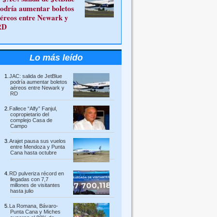
odría aumentar boletos
éreos entre Newark y
RD
Lo más leído
JAC: salida de JetBlue
podría aumentar boletos
aéreos entre Newark y
RD
Fallece “Alfy” Fanjul,
copropietario del
complejo Casa de
Campo
Arajet pausa sus vuelos
entre Mendoza y Punta
Cana hasta octubre
RD pulveriza récord en
llegadas con 7,7
millones de visitantes
hasta julio
La Romana, Bávaro-
Punta Cana y Miches