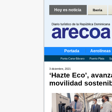
Hoy es noticia
Iberia
Portada
Aerolíneas
Punta Cana-Bávaro
Puerto Plata
Sa
3 diciembre, 2021
‘Hazte Eco’, avanz
movilidad sosteni