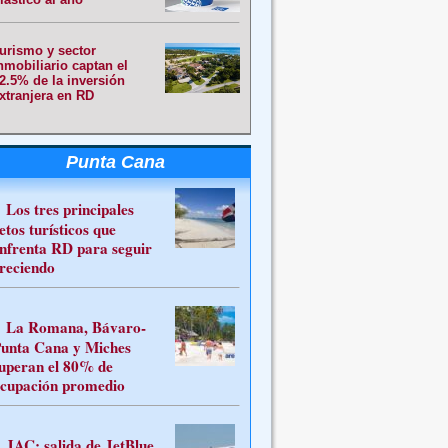
urismo y sector
nmobiliario captan el
2.5% de la inversión
xtranjera en RD
Punta Cana
Los tres principales
etos turísticos que
nfrenta RD para seguir
reciendo
La Romana, Bávaro-
unta Cana y Miches
uperan el 80% de
cupación promedio
JAC: salida de JetBlue