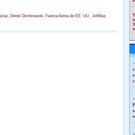
T
azao
,
Derek Dombrowski
,
Fuerza Aérea de EE. UU.
,
JetBlue
,
i
3
e
r
e
c
P
s
o