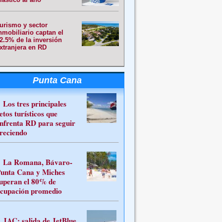
urismo y sector
nmobiliario captan el
2.5% de la inversión
xtranjera en RD
Punta Cana
Los tres principales
etos turísticos que
nfrenta RD para seguir
reciendo
La Romana, Bávaro-
unta Cana y Miches
uperan el 80% de
cupación promedio
JAC: salida de JetBlue