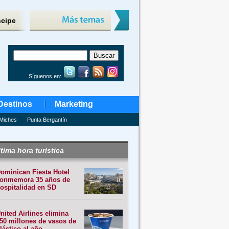
ncipe
Síguenos en:
Destinos
Marketing
Miches
Punta Bergantín
tima hora turística
ominican Fiesta Hotel
onmemora 35 años de
ospitalidad en SD
nited Airlines elimina
50 millones de vasos de
lástico al año