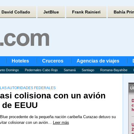
David Collado
JetBlue
Frank Rainieri
Bahía Pri
Hoteles
Cruceros
Agencias de viajes
nto Domingo
Pedernales-Cabo Rojo
Samaná
Santiago
Romana-Bayahíbe
Úl
A LAS AUTORIDADES FEDERALES
asi colisiona con un avión
D
a de EEUU
c
h
tBlue procedente de la pequeña nación caribeña Curazao detuvo su
itar colisionar con un avión…
Leer más
U
2
p