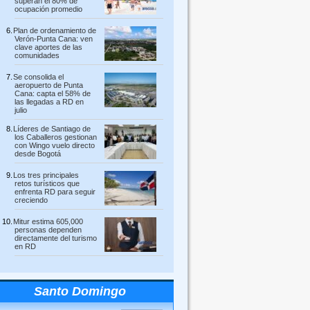
superan el 80% de
ocupación promedio
Plan de ordenamiento de
Verón-Punta Cana: ven
clave aportes de las
comunidades
Se consolida el
aeropuerto de Punta
Cana: capta el 58% de
las llegadas a RD en
julio
Líderes de Santiago de
los Caballeros gestionan
con Wingo vuelo directo
desde Bogotá
Los tres principales
retos turísticos que
enfrenta RD para seguir
creciendo
Mitur estima 605,000
personas dependen
directamente del turismo
en RD
Santo Domingo