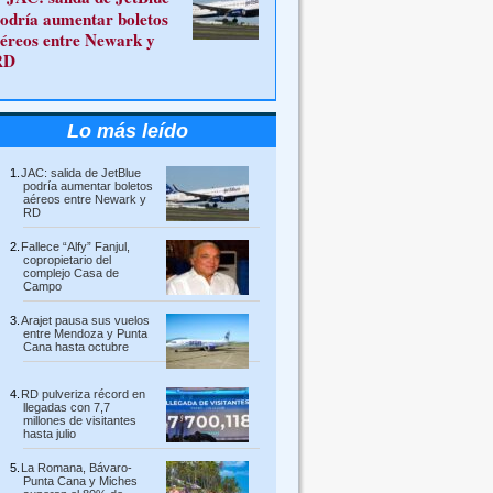
odría aumentar boletos
éreos entre Newark y
RD
Lo más leído
JAC: salida de JetBlue
podría aumentar boletos
aéreos entre Newark y
RD
Fallece “Alfy” Fanjul,
copropietario del
complejo Casa de
Campo
Arajet pausa sus vuelos
entre Mendoza y Punta
Cana hasta octubre
RD pulveriza récord en
llegadas con 7,7
millones de visitantes
hasta julio
La Romana, Bávaro-
Punta Cana y Miches