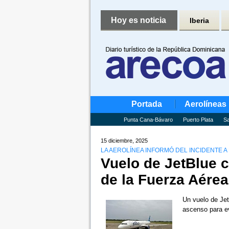
Hoy es noticia
Iberia
Portada
Aerolíneas
Punta Cana-Bávaro
Puerto Plata
Sa
15 diciembre, 2025
LA AEROLÍNEA INFORMÓ DEL INCIDENTE 
Vuelo de JetBlue c
de la Fuerza Aére
Un vuelo de Je
ascenso para ev