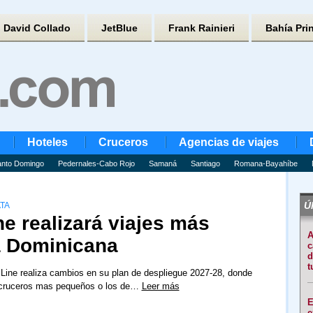
David Collado
JetBlue
Frank Rainieri
Bahía Pri
Hoteles
Cruceros
Agencias de viajes
nto Domingo
Pedernales-Cabo Rojo
Samaná
Santiago
Romana-Bayahíbe
Úl
TA
ne realizará viajes más
A
a Dominicana
c
d
t
 Line realiza cambios en su plan de despliegue 2027-28, donde
 cruceros mas pequeños o los de…
Leer más
E
e