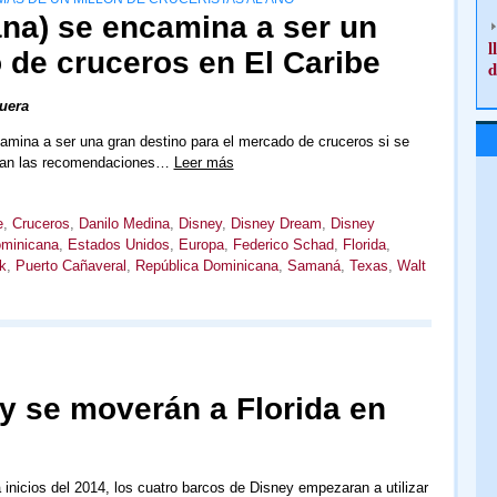
a) se encamina a ser un
l
 de cruceros en El Caribe
d
uera
mina a ser una gran destino para el mercado de cruceros si se
tan las recomendaciones…
Leer más
e
,
Cruceros
,
Danilo Medina
,
Disney
,
Disney Dream
,
Disney
minicana
,
Estados Unidos
,
Europa
,
Federico Schad
,
Florida
,
k
,
Puerto Cañaveral
,
República Dominicana
,
Samaná
,
Texas
,
Walt
y se moverán a Florida en
nicios del 2014, los cuatro barcos de Disney empezaran a utilizar