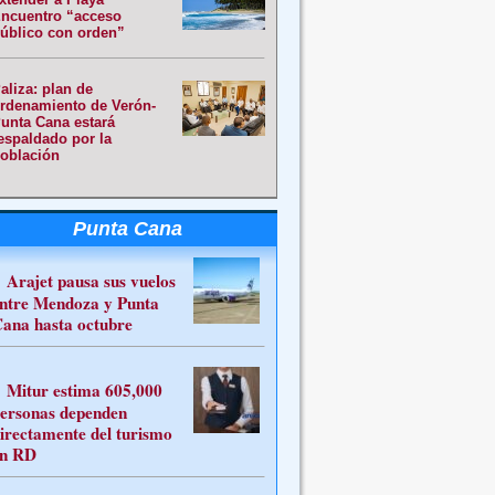
ncuentro “acceso
úblico con orden”
aliza: plan de
rdenamiento de Verón-
unta Cana estará
espaldado por la
oblación
Punta Cana
Arajet pausa sus vuelos
ntre Mendoza y Punta
ana hasta octubre
Mitur estima 605,000
ersonas dependen
irectamente del turismo
n RD