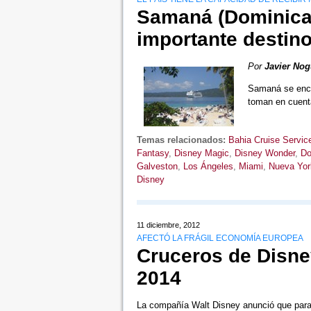
Samaná (Dominican
importante destino
Por
Javier Nog
Samaná se enca
toman en cuen
Temas relacionados:
Bahia Cruise Servic
Fantasy
,
Disney Magic
,
Disney Wonder
,
Do
Galveston
,
Los Ángeles
,
Miami
,
Nueva Yor
Disney
11 diciembre, 2012
AFECTÓ LA FRÁGIL ECONOMÍA EUROPEA
Cruceros de Disne
2014
La compañía Walt Disney anunció que para i