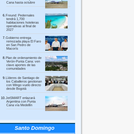
Cana hasta octubre
Freund: Pedernales
tendrá 1,700
habitaciones hoteleras
operativas al final de
2027
Gobierno entrega
remozada playa El Faro
en San Pedro de
Macorís
Plan de ordenamiento de
Verón-Punta Cana: ven
clave aportes de las
comunidades
Líderes de Santiago de
los Caballeros gestionan
con Wingo vuelo directo
desde Bogotá
JetSMART enlazará
Argentina con Punta
Cana vía Medellín
Santo Domingo