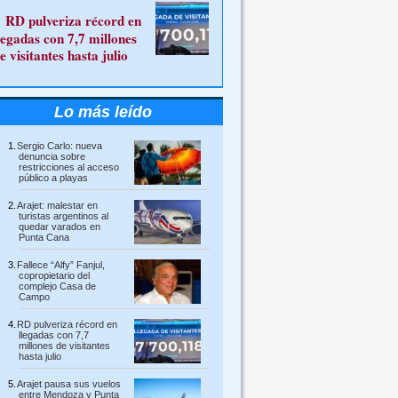
RD pulveriza récord en
legadas con 7,7 millones
e visitantes hasta julio
Lo más leído
Sergio Carlo: nueva
denuncia sobre
restricciones al acceso
público a playas
Arajet: malestar en
turistas argentinos al
quedar varados en
Punta Cana
Fallece “Alfy” Fanjul,
copropietario del
complejo Casa de
Campo
RD pulveriza récord en
llegadas con 7,7
millones de visitantes
hasta julio
Arajet pausa sus vuelos
entre Mendoza y Punta