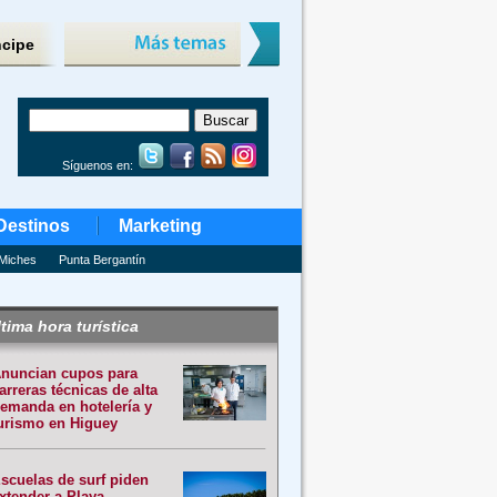
ncipe
Síguenos en:
Destinos
Marketing
Miches
Punta Bergantín
tima hora turística
nuncian cupos para
arreras técnicas de alta
emanda en hotelería y
urismo en Higuey
scuelas de surf piden
xtender a Playa