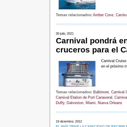
Temas relacionados:
Amber Cove
,
Carniv
30 julio, 2021
Carnival pondrá e
cruceros para el C
Carnival Cruise
en el próximo 
Temas relacionados:
Baltimore
,
Carnival
Carnival Elation de Port Canaveral
,
Carniva
Duffy
,
Galveston
,
Miami
,
Nueva Orleans
19 diciembre, 2012
EL PAÍS TIENE LA CAPACIDAD DE RECIBIR