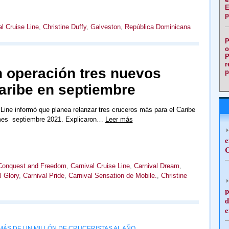
E
p
al Cruise Line
,
Christine Duffy
,
Galveston
,
República Dominicana
P
o
P
r
n operación tres nuevos
p
aribe en septiembre
 Line informó que planea relanzar tres cruceros más para el Caribe
mes septiembre 2021. Explicaron…
Leer más
e
C
 Conquest and Freedom
,
Carnival Cruise Line
,
Carnival Dream
,
l Glory
,
Carnival Pride
,
Carnival Sensation de Mobile.
,
Christine
p
d
e
 MÁS DE UN MILLÓN DE CRUCERISTAS AL AÑO