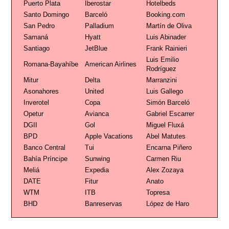
Puerto Plata
Iberostar
Hotelbeds
Santo Domingo
Barceló
Booking.com
San Pedro
Palladium
Martín de Oliva
Samaná
Hyatt
Luis Abinader
Santiago
JetBlue
Frank Rainieri
Luis Emilio
Romana-Bayahíbe
American Airlines
Rodríguez
Mitur
Delta
Marranzini
Asonahores
United
Luis Gallego
Inverotel
Copa
Simón Barceló
Opetur
Avianca
Gabriel Escarrer
DGII
Gol
Miguel Fluxá
BPD
Apple Vacations
Abel Matutes
Banco Central
Tui
Encarna Piñero
Bahía Príncipe
Sunwing
Carmen Riu
Meliá
Expedia
Alex Zozaya
DATE
Fitur
Anato
WTM
ITB
Topresa
BHD
Banreservas
López de Haro