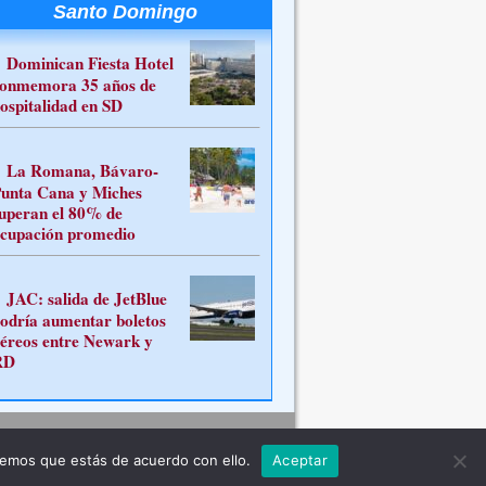
Santo Domingo
Dominican Fiesta Hotel
onmemora 35 años de
ospitalidad en SD
La Romana, Bávaro-
unta Cana y Miches
uperan el 80% de
cupación promedio
JAC: salida de JetBlue
odría aumentar boletos
éreos entre Newark y
RD
Contacto
remos que estás de acuerdo con ello.
Aceptar
ferente