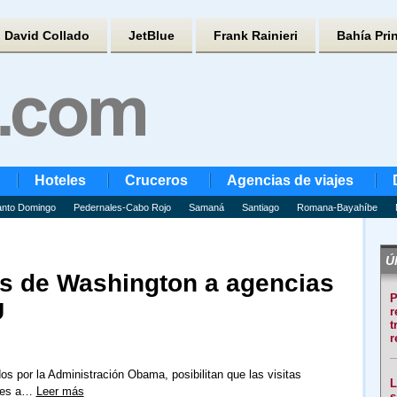
David Collado
JetBlue
Frank Rainieri
Bahía Pri
Hoteles
Cruceros
Agencias de viajes
nto Domingo
Pedernales-Cabo Rojo
Samaná
Santiago
Romana-Bayahíbe
Úl
es de Washington a agencias
P
U
r
t
r
s por la Administración Obama, posibilitan que las visitas
L
nses a…
Leer más
s