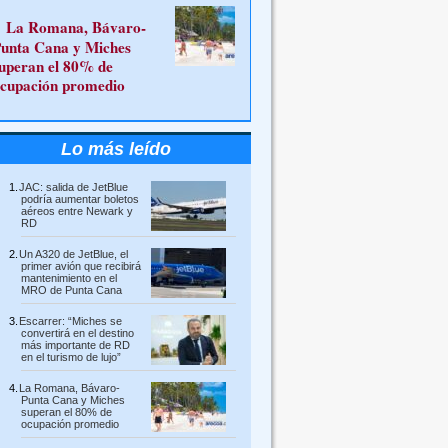
La Romana, Bávaro-
unta Cana y Miches
uperan el 80% de
cupación promedio
Lo más leído
JAC: salida de JetBlue
podría aumentar boletos
aéreos entre Newark y
RD
Un A320 de JetBlue, el
primer avión que recibirá
mantenimiento en el
MRO de Punta Cana
Escarrer: “Miches se
convertirá en el destino
más importante de RD
en el turismo de lujo”
La Romana, Bávaro-
Punta Cana y Miches
superan el 80% de
ocupación promedio