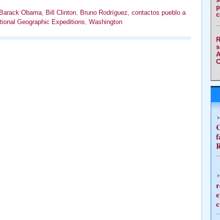
p
Barack Obama
,
Bill Clinton
,
Bruno Rodríguez
,
contactos pueblo a
c
tional Geographic Expeditions
,
Washington
R
s
A
C
C
f
R
r
e
c