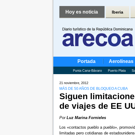
Hoy es noticia
Iberia
Portada
Aerolíneas
Punta Cana-Bávaro
Puerto Plata
Sa
21 noviembre, 2012
MÁS DE 50 AÑOS DE BLOQUEO A CUBA
Siguen limitacion
de viajes de EE U
Por
Luz Marina Fornieles
Los «contactos pueblo a pueblo», promovido
limitadas pero cotidianas de estadounide