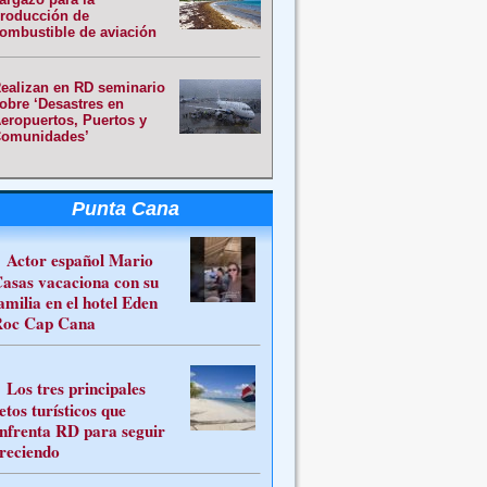
roducción de
ombustible de aviación
ealizan en RD seminario
obre ‘Desastres en
eropuertos, Puertos y
omunidades’
Punta Cana
Actor español Mario
asas vacaciona con su
amilia en el hotel Eden
oc Cap Cana
Los tres principales
etos turísticos que
nfrenta RD para seguir
reciendo