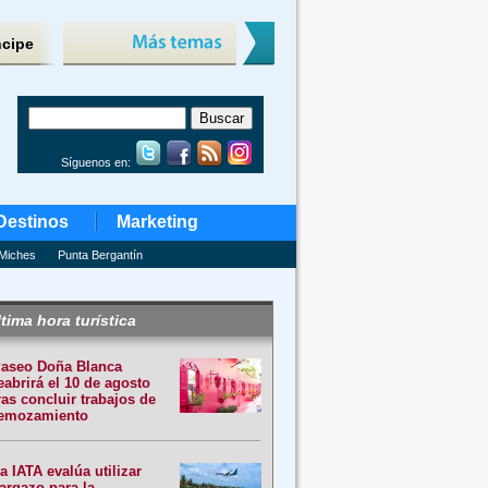
ncipe
Síguenos en:
Destinos
Marketing
Miches
Punta Bergantín
tima hora turística
aseo Doña Blanca
eabrirá el 10 de agosto
ras concluir trabajos de
emozamiento
a IATA evalúa utilizar
argazo para la