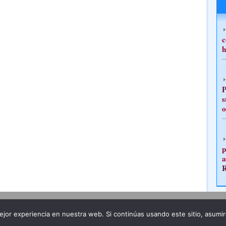
c
h
P
s
o
p
a
Publicidad
Redacción
jor experiencia en nuestra web. Si continúas usando este sitio, asumi
ncia legal
Todos los derechos reservados
Grupo Pre