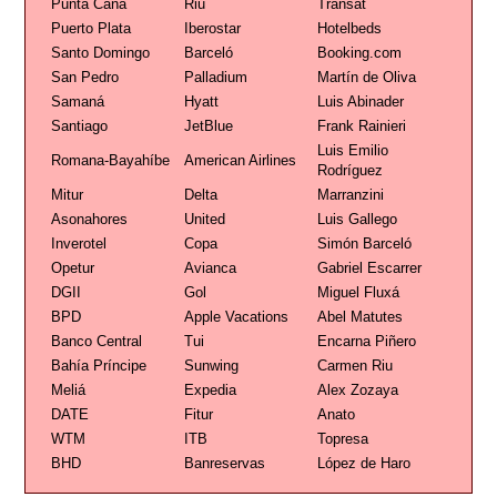
Punta Cana
Riu
Transat
Puerto Plata
Iberostar
Hotelbeds
Santo Domingo
Barceló
Booking.com
San Pedro
Palladium
Martín de Oliva
Samaná
Hyatt
Luis Abinader
Santiago
JetBlue
Frank Rainieri
Luis Emilio
Romana-Bayahíbe
American Airlines
Rodríguez
Mitur
Delta
Marranzini
Asonahores
United
Luis Gallego
Inverotel
Copa
Simón Barceló
Opetur
Avianca
Gabriel Escarrer
DGII
Gol
Miguel Fluxá
BPD
Apple Vacations
Abel Matutes
Banco Central
Tui
Encarna Piñero
Bahía Príncipe
Sunwing
Carmen Riu
Meliá
Expedia
Alex Zozaya
DATE
Fitur
Anato
WTM
ITB
Topresa
BHD
Banreservas
López de Haro