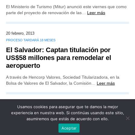
El Ministerio de Turismo (Mitur) anunció este viernes que como
parte del proyecto de renovación de las…
Leer más
20 febrero, 2013
PROCESO TARDARÁ 18 MESES
El Salvador: Captan titulación por
US$58 millones para remodelar el
aeropuerto
A través de Hencorp Valores, Sociedad Titularizadora, en la
Bolsa de Valores de El Salvador, la Comisión…
Leer más
Usamos cookies para asegurar que te damos la mejor
experiencia en nuestra web. Si continúas usando este sitio,
asumiremos que estás de acuerdo con ello.
Publicidad
Redacción
Contacto
Aceptar
Advertencia legal
Todos los derechos reservados
Grupo Preferente