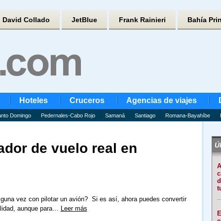
David Collado
JetBlue
Frank Rainieri
Bahía Pri
Hoteles
Cruceros
Agencias de viajes
nto Domingo
Pedernales-Cabo Rojo
Samaná
Santiago
Romana-Bayahíbe
ador de vuelo real en
Úl
A
c
d
t
una vez con pilotar un avión? Si es así, ahora puedes convertir
alidad, aunque para…
Leer más
E
e