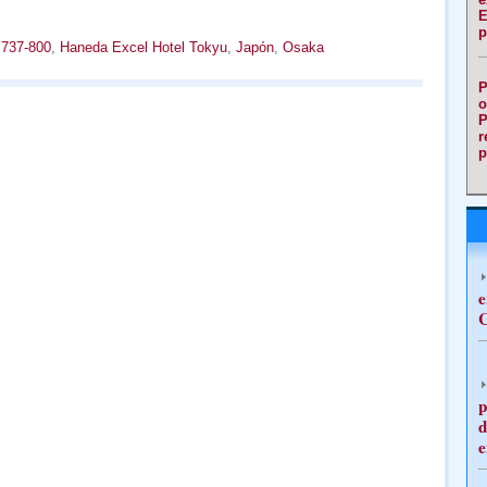
E
p
 737-800
,
Haneda Excel Hotel Tokyu
,
Japón
,
Osaka
P
o
P
r
p
e
C
p
d
e