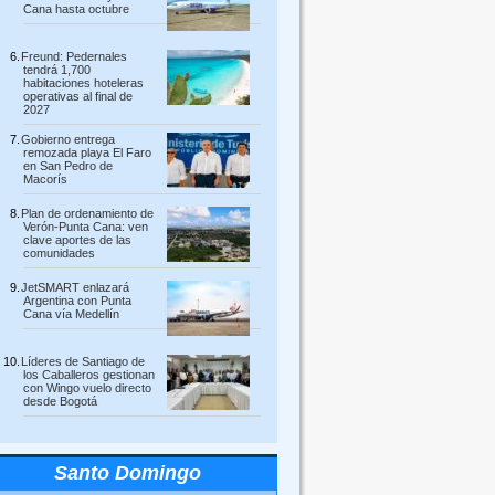
Cana hasta octubre
Freund: Pedernales
tendrá 1,700
habitaciones hoteleras
operativas al final de
2027
Gobierno entrega
remozada playa El Faro
en San Pedro de
Macorís
Plan de ordenamiento de
Verón-Punta Cana: ven
clave aportes de las
comunidades
JetSMART enlazará
Argentina con Punta
Cana vía Medellín
Líderes de Santiago de
los Caballeros gestionan
con Wingo vuelo directo
desde Bogotá
Santo Domingo