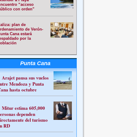
ncuentro “acceso
úblico con orden”
aliza: plan de
rdenamiento de Verón-
unta Cana estará
espaldado por la
oblación
Punta Cana
Arajet pausa sus vuelos
ntre Mendoza y Punta
ana hasta octubre
Mitur estima 605,000
ersonas dependen
irectamente del turismo
n RD