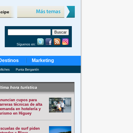
ncipe
Síguenos en:
Destinos
Marketing
Miches
Punta Bergantín
tima hora turística
nuncian cupos para
arreras técnicas de alta
emanda en hotelería y
urismo en Higuey
scuelas de surf piden
xtender a Playa