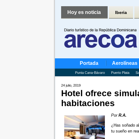
Hoy es noticia
Iberia
Portada
Aerolíneas
Punta Cana-Bávaro
Puerto Plata
Sa
24 julio, 2019
Hotel ofrece simul
habitaciones
Por
R.A.
¿Has soñado alg
tu sueño en re