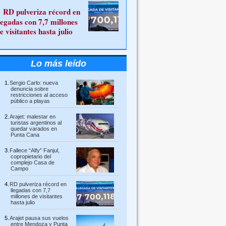
RD pulveriza récord en
legadas con 7,7 millones
e visitantes hasta julio
Lo más leído
Sergio Carlo: nueva
denuncia sobre
restricciones al acceso
público a playas
Arajet: malestar en
turistas argentinos al
quedar varados en
Punta Cana
Fallece “Alfy” Fanjul,
copropietario del
complejo Casa de
Campo
RD pulveriza récord en
llegadas con 7,7
millones de visitantes
hasta julio
Arajet pausa sus vuelos
entre Mendoza y Punta