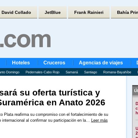
David Collado
JetBlue
Frank Rainieri
Bahía Pri
Hoteles
Cruceros
Agencias de viajes
nto Domingo
Pedernales-Cabo Rojo
Samaná
Santiago
Romana-Bayahíbe
ará su oferta turística y
Úl
Suramérica en Anato 2026
D
c
h
to Plata reafirma su compromiso con el fortalecimiento de su
 internacional al confirmar su participación en la…
Leer más
U
2
p