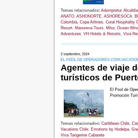
Temas relacionados:
Adompretur
,
Alcaldía
ANATO
,
ASHONORTE
,
ASHORESOCA
,
B
Colombia
,
Copa Airlines
,
Coral Hospitality 
Resort
,
Manureva Tours
,
Mitur
,
Ocean Win
Adventures
,
VH Hotels & Resorts
,
Viva Re
2 septiembre, 2024
EL POOL DE OPERADORES COPA VACATIO
Agentes de viaje d
turísticos de Puert
El Pool de Oper
Promoción Turí
Temas relacionados:
Caribbean Chile
,
Cas
Vacations Chile
,
Emotions by Hodelpa
,
Gra
Viva Tangerine Cabarete