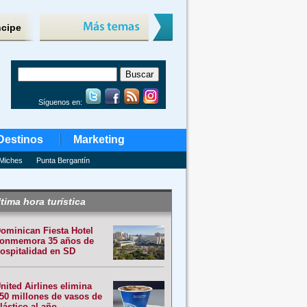
ncipe
Síguenos en:
Destinos
Marketing
Miches
Punta Bergantín
tima hora turística
ominican Fiesta Hotel
onmemora 35 años de
ospitalidad en SD
nited Airlines elimina
50 millones de vasos de
lástico al año