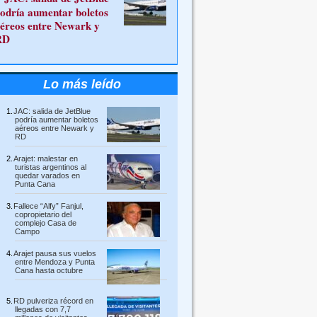
odría aumentar boletos
éreos entre Newark y
RD
Lo más leído
JAC: salida de JetBlue
podría aumentar boletos
aéreos entre Newark y
RD
Arajet: malestar en
turistas argentinos al
quedar varados en
Punta Cana
Fallece “Alfy” Fanjul,
copropietario del
complejo Casa de
Campo
Arajet pausa sus vuelos
entre Mendoza y Punta
Cana hasta octubre
RD pulveriza récord en
llegadas con 7,7