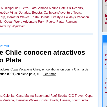
 Municipal de Puerto Plata
,
Amhsa Marina Hotels & Resorts
,
T
lueBay Villas Doradas
,
Bogotá
,
Caribbean Adventure Tours
,
i
Corp
,
Iberostar Waves Costa Dorada
,
Lifestyle Holidays Vacation
3
ds
,
Ocean World Adventure Park
,
Puerto Plata
,
Runners
e
sorts by Wyndham
NS CHILE
e Chile conocen atractivos
r
o Plata
e
c
adores Copa Vacations Chile, en colaboración con la Oficina de
stica (OPT) en dicho país, el…
Leer más
P
s
o
a Colonial
,
Casa Marina Beach and Reef Sosúa
,
CIC Travel
,
Copa
n Ventana
,
Iberostar Waves Costa Dorada
,
Panam
,
Tourmundial
,