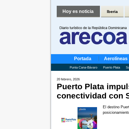
Hoy es noticia
Iberia
Portada
Aerolíneas
Punta Cana-Bávaro
Puerto Plata
Sa
20 febrero, 2026
Puerto Plata impuls
conectividad con 
El destino Puer
posicionamiento