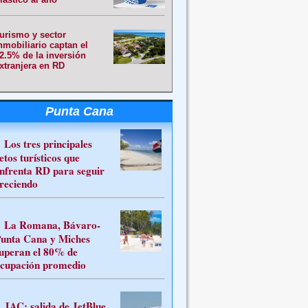
urismo y sector
nmobiliario captan el
2.5% de la inversión
xtranjera en RD
Punta Cana
Los tres principales
etos turísticos que
nfrenta RD para seguir
reciendo
La Romana, Bávaro-
unta Cana y Miches
uperan el 80% de
cupación promedio
JAC: salida de JetBlue