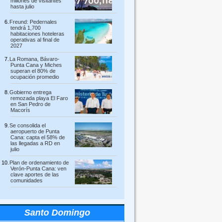
millones de visitantes
hasta julio
Freund: Pedernales
tendrá 1,700
habitaciones hoteleras
operativas al final de
2027
La Romana, Bávaro-
Punta Cana y Miches
superan el 80% de
ocupación promedio
Gobierno entrega
remozada playa El Faro
en San Pedro de
Macorís
Se consolida el
aeropuerto de Punta
Cana: capta el 58% de
las llegadas a RD en
julio
Plan de ordenamiento de
Verón-Punta Cana: ven
clave aportes de las
comunidades
Santo Domingo