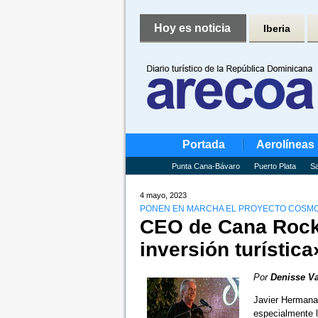
Hoy es noticia
Iberia
Portada
Aerolíneas
Punta Cana-Bávaro
Puerto Plata
Sa
4 mayo, 2023
PONEN EN MARCHA EL PROYECTO COSMOS
CEO de Cana Rock:
inversión turística
Por
Denisse Va
Javier Hermana
especialmente 