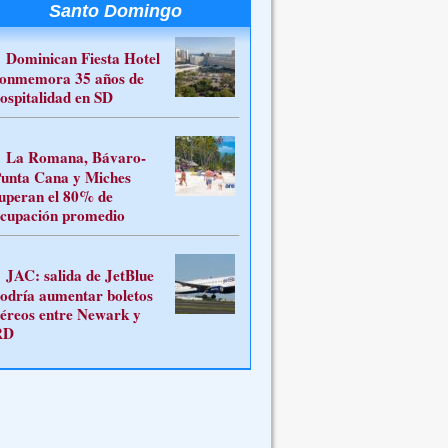
Santo Domingo
Dominican Fiesta Hotel
onmemora 35 años de
ospitalidad en SD
La Romana, Bávaro-
unta Cana y Miches
uperan el 80% de
cupación promedio
JAC: salida de JetBlue
odría aumentar boletos
éreos entre Newark y
RD