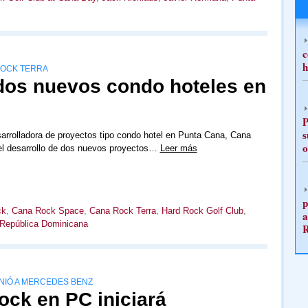
c
h
ROCK TERRA
dos nuevos condo hoteles en
P
s
rrolladora de proyectos tipo condo hotel en Punta Cana, Cana
o
el desarrollo de dos nuevos proyectos…
Leer más
p
ck
,
Cana Rock Space
,
Cana Rock Terra
,
Hard Rock Golf Club
,
a
República Dominicana
UNIÓ A MERCEDES BENZ
ock en PC iniciará