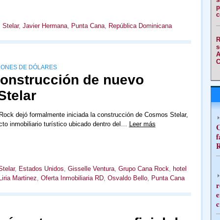
p
c
Stelar
,
Javier Hermana
,
Punta Cana
,
República Dominicana
R
s
A
C
LLONES DE DÓLARES
construcción de nuevo
telar
ock dejó formalmente iniciada la construcción de Cosmos Stelar,
to inmobiliario turístico ubicado dentro del…
Leer más
C
f
R
telar
,
Estados Unidos
,
Gisselle Ventura
,
Grupo Cana Rock
,
hotel
Liria Martinez
,
Oferta Inmobiliaria RD
,
Osvaldo Bello
,
Punta Cana
r
e
c