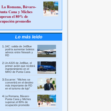
La Romana, Bávaro-
unta Cana y Miches
uperan el 80% de
cupación promedio
Lo más leído
JAC: salida de JetBlue
podría aumentar boletos
aéreos entre Newark y
RD
Un A320 de JetBlue, el
primer avión que recibirá
mantenimiento en el
MRO de Punta Cana
Escarrer: “Miches se
convertirá en el destino
más importante de RD
en el turismo de lujo”
La Romana, Bávaro-
Punta Cana y Miches
superan el 80% de
ocupación promedio