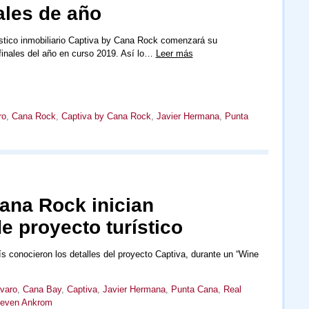
ales de año
ístico inmobiliario Captiva by Cana Rock comenzará su
finales del año en curso 2019. Así lo…
Leer más
ro
,
Cana Rock
,
Captiva by Cana Rock
,
Javier Hermana
,
Punta
ana Rock inician
e proyecto turístico
ís conocieron los detalles del proyecto Captiva, durante un “Wine
varo
,
Cana Bay
,
Captiva
,
Javier Hermana
,
Punta Cana
,
Real
teven Ankrom