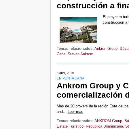
construcción a fin
El proyecto tur
construcción a 
Temas relacionados:
Ankron Group
,
Báva
Cana
,
Steven Ankrom
3 abril, 2019
EN PUNTA CANA
Ankrom Group y C
comercialización d
Más de 20 brokers de la región Este del pa
and…
Leer más
Temas relacionados:
ANKROM Group
,
Bá
Estate Turístico
,
República Dominicana
,
S