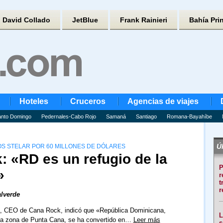
David Collado
JetBlue
Frank Rainieri
Bahía Pri
Hoteles
Cruceros
Agencias de viajes
nto Domingo
Pedernales-Cabo Rojo
Samaná
Santiago
Romana-Bayahíbe
Úl
 STELAR POR 60 MILLONES DE DÓLARES
 «RD es un refugio de la
P
»
r
t
r
lverde
, CEO de Cana Rock, indicó que «República Dominicana,
L
la zona de Punta Cana, se ha convertido en…
Leer más
s