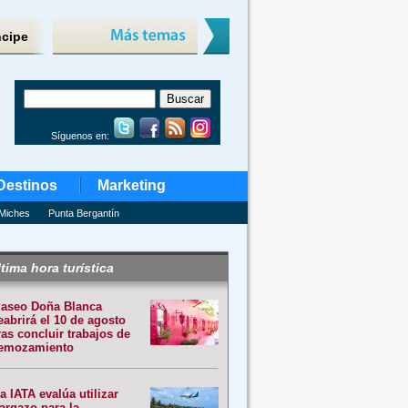
ncipe
Síguenos en:
Destinos
Marketing
Miches
Punta Bergantín
tima hora turística
aseo Doña Blanca
eabrirá el 10 de agosto
ras concluir trabajos de
emozamiento
a IATA evalúa utilizar
argazo para la