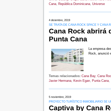
Cana
,
República Dominicana
,
Universe
4 diciembre, 2019
SE TRATA DE CANA ROCK SPACE Y CANA 
Cana Rock abrirá 
Punta Cana
La empresa desa
Rock, anunció 
Temas relacionados:
Cana Bay
,
Cana Ro
Javier Hermana
,
Kevin Egan
,
Punta Cana
,
5 noviembre, 2019
PROYECTO TURÍSTICO INMOBILIARIO SE 
Captiva by Cana R