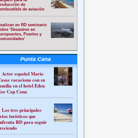
roducción de
ombustible de aviación
ealizan en RD seminario
obre ‘Desastres en
eropuertos, Puertos y
omunidades’
Punta Cana
Actor español Mario
asas vacaciona con su
amilia en el hotel Eden
oc Cap Cana
Los tres principales
etos turísticos que
nfrenta RD para seguir
reciendo