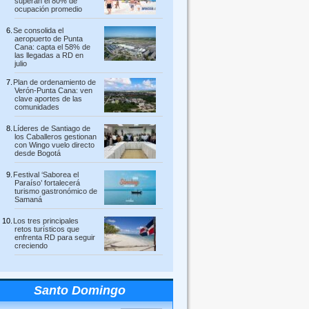
superan el 80% de
ocupación promedio
Se consolida el
aeropuerto de Punta
Cana: capta el 58% de
las llegadas a RD en
julio
Plan de ordenamiento de
Verón-Punta Cana: ven
clave aportes de las
comunidades
Líderes de Santiago de
los Caballeros gestionan
con Wingo vuelo directo
desde Bogotá
Festival ‘Saborea el
Paraíso’ fortalecerá
turismo gastronómico de
Samaná
Los tres principales
retos turísticos que
enfrenta RD para seguir
creciendo
Santo Domingo