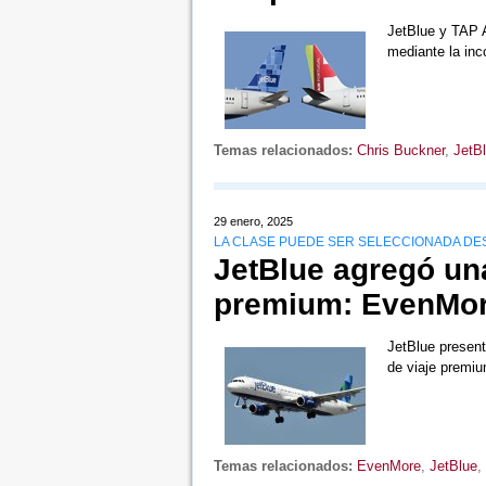
JetBlue y TAP A
mediante la inc
Temas relacionados:
Chris Buckner
,
JetB
29 enero, 2025
LA CLASE PUEDE SER SELECCIONADA DE
JetBlue agregó un
premium: EvenMo
JetBlue present
de viaje premi
Temas relacionados:
EvenMore
,
JetBlue
,