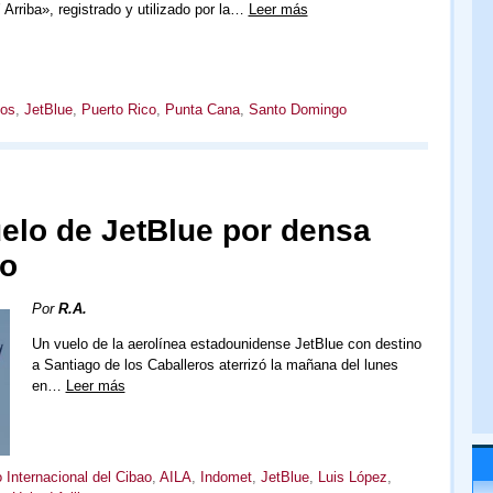
Arriba», registrado y utilizado por la…
Leer más
dos
,
JetBlue
,
Puerto Rico
,
Punta Cana
,
Santo Domingo
uelo de JetBlue por densa
go
Por
R.A.
Un vuelo de la aerolínea estadounidense JetBlue con destino
a Santiago de los Caballeros aterrizó la mañana del lunes
en…
Leer más
 Internacional del Cibao
,
AILA
,
Indomet
,
JetBlue
,
Luis López
,