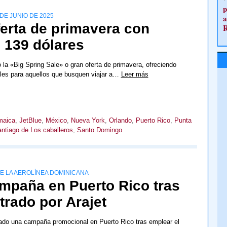
p
DE JUNIO DE 2025
a
ferta de primavera con
 139 dólares
 la «Big Spring Sale» o gran oferta de primavera, ofreciendo
bles para aquellos que busquen viajar a…
Leer más
maica
,
JetBlue
,
México
,
Nueva York
,
Orlando
,
Puerto Rico
,
Punta
ntiago de Los caballeros
,
Santo Domingo
DE LA AEROLÍNEA DOMINICANA
ampaña en Puerto Rico tras
trado por Arajet
rado una campaña promocional en Puerto Rico tras emplear el