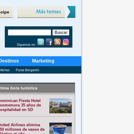
ncipe
Síguenos en:
Destinos
Marketing
Miches
Punta Bergantín
tima hora turística
ominican Fiesta Hotel
onmemora 35 años de
ospitalidad en SD
nited Airlines elimina
50 millones de vasos de
lástico al año