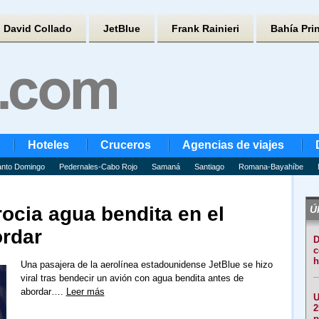
David Collado
JetBlue
Frank Rainieri
Bahía Pri
Hoteles
Cruceros
Agencias de viajes
nto Domingo
Pedernales-Cabo Rojo
Samaná
Santiago
Romana-Bayahíbe
rocia agua bendita en el
Úl
ordar
D
c
h
Una pasajera de la aerolínea estadounidense JetBlue se hizo
viral tras bendecir un avión con agua bendita antes de
abordar….
Leer más
U
2
p