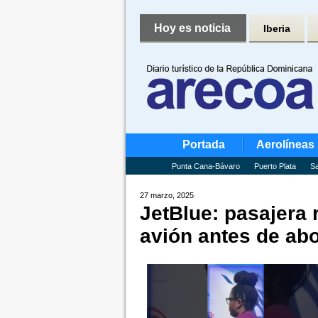
Hoy es noticia
Iberia
Portada
Aerolíneas
Punta Cana-Bávaro
Puerto Plata
Sa
27 marzo, 2025
JetBlue: pasajera 
avión antes de ab