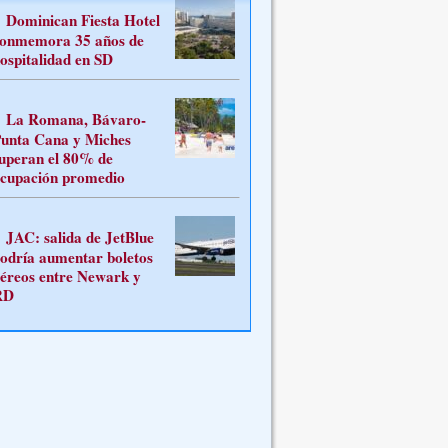
Dominican Fiesta Hotel
onmemora 35 años de
ospitalidad en SD
La Romana, Bávaro-
unta Cana y Miches
uperan el 80% de
cupación promedio
JAC: salida de JetBlue
odría aumentar boletos
éreos entre Newark y
RD