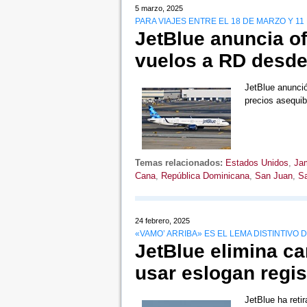
5 marzo, 2025
PARA VIAJES ENTRE EL 18 DE MARZO Y 11 
JetBlue anuncia o
vuelos a RD desde
JetBlue anunció
precios asequi
Temas relacionados:
Estados Unidos
,
Ja
Cana
,
República Dominicana
,
San Juan
,
Sa
24 febrero, 2025
«VAMO’ ARRIBA» ES EL LEMA DISTINTIVO 
JetBlue elimina c
usar eslogan regis
JetBlue ha reti