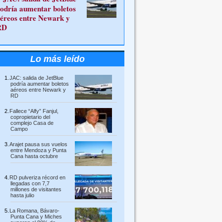
odría aumentar boletos
éreos entre Newark y
RD
Lo más leído
JAC: salida de JetBlue
podría aumentar boletos
aéreos entre Newark y
RD
Fallece “Alfy” Fanjul,
copropietario del
complejo Casa de
Campo
Arajet pausa sus vuelos
entre Mendoza y Punta
Cana hasta octubre
RD pulveriza récord en
llegadas con 7,7
millones de visitantes
hasta julio
La Romana, Bávaro-
Punta Cana y Miches