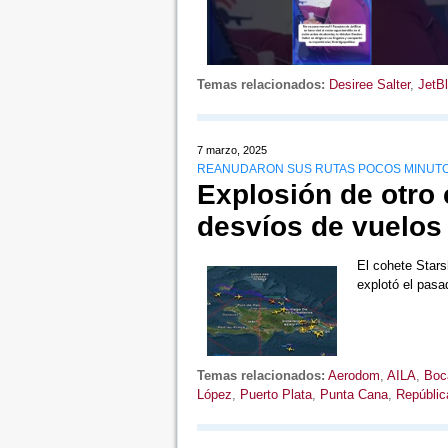
Temas relacionados:
Desiree Salter
,
JetB
7 marzo, 2025
REANUDARON SUS RUTAS POCOS MINUTO
Explosión de otro
desvíos de vuelos 
El cohete Star
explotó el pas
Temas relacionados:
Aerodom
,
AILA
,
Boc
López
,
Puerto Plata
,
Punta Cana
,
Repúblic