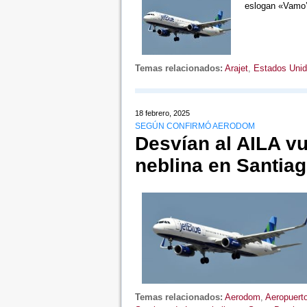
eslogan «Vamo’ 
Temas relacionados:
Arajet
,
Estados Uni
18 febrero, 2025
SEGÚN CONFIRMÓ AERODOM
Desvían al AILA v
neblina en Santia
Temas relacionados:
Aerodom
,
Aeropuerto