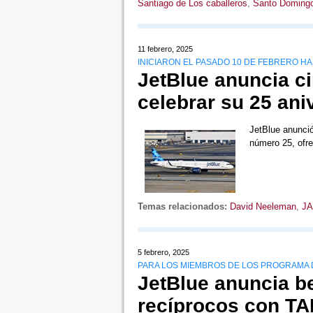
Santiago de Los caballeros
,
Santo Doming
11 febrero, 2025
INICIARON EL PASADO 10 DE FEBRERO HA
JetBlue anuncia ci
celebrar su 25 ani
JetBlue anunci
número 25, ofr
Temas relacionados:
David Neeleman
,
J
5 febrero, 2025
PARA LOS MIEMBROS DE LOS PROGRAMA 
JetBlue anuncia be
recíprocos con TAP