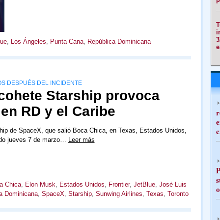
T
i
3
lue
,
Los Ángeles
,
Punta Cana
,
República Dominicana
e
S DESPUÉS DEL INCIDENTE
 cohete Starship provoca
en RD y el Caribe
r
e
c
ship de SpaceX, que salió Boca Chica, en Texas, Estados Unidos,
ado jueves 7 de marzo…
Leer más
P
s
a Chica
,
Elon Musk
,
Estados Unidos
,
Frontier
,
JetBlue
,
José Luis
o
a Dominicana
,
SpaceX
,
Starship
,
Sunwing Airlines
,
Texas
,
Toronto