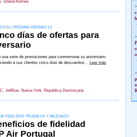
o
,
United Arilines
c
h
STA EL PRÓXIMO VIERNES 14
nco días de ofertas para
P
versario
s
o
ó una serie de promociones para conmemorar su aniversario
eciendo a sus clientes cinco días de descuentos…
Leer más
p
a
AC
,
JetBlue
,
Nueva York
,
República Dominicana
DE FIDELIDAD TRUEBLUE Y MILES&GO
neficios de fidelidad
 Air Portugal