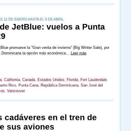
 11 DE ENERO HASTA EL 9 DE ABRIL
 de JetBlue: vuelos a Punta
29
tBlue promueve la “Gran venta de invierno” (Big Winter Sale), por
ca Dominicana la opción más económica…
Leer más
a
,
California
,
Canadá
,
Estados Unidos
,
Florida
,
Fort Lauderdale
,
erto Rico
,
Punta Cana
,
República Dominicana
,
San José del
cos
,
Vancouver
s cadáveres en el tren de
de sus aviones