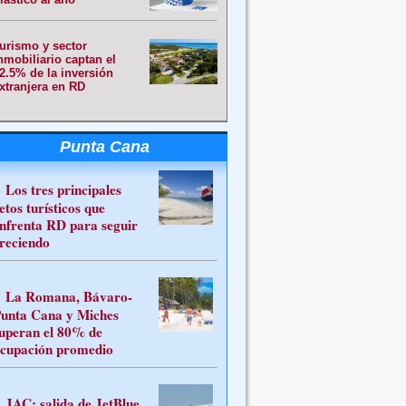
urismo y sector
nmobiliario captan el
2.5% de la inversión
xtranjera en RD
Punta Cana
Los tres principales
etos turísticos que
nfrenta RD para seguir
reciendo
La Romana, Bávaro-
unta Cana y Miches
uperan el 80% de
cupación promedio
JAC: salida de JetBlue