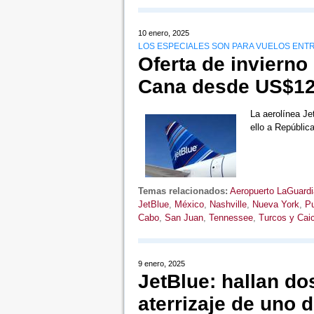
10 enero, 2025
LOS ESPECIALES SON PARA VUELOS ENTRE
Oferta de invierno
Cana desde US$1
La aerolínea Je
ello a Repúbli
Temas relacionados:
Aeropuerto LaGuardi
JetBlue
,
México
,
Nashville
,
Nueva York
,
Pu
Cabo
,
San Juan
,
Tennessee
,
Turcos y Cai
9 enero, 2025
JetBlue: hallan do
aterrizaje de uno 