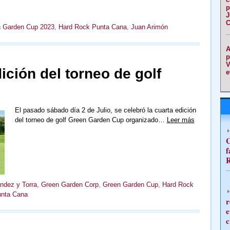
p
J
C
 Garden Cup 2023
,
Hard Rock Punta Cana
,
Juan Arimón
A
p
V
ición del torneo de golf
e
El pasado sábado día 2 de Julio, se celebró la cuarta edición
del torneo de golf Green Garden Cup organizado…
Leer más
C
f
R
ndez y Torra
,
Green Garden Corp
,
Green Garden Cup
,
Hard Rock
nta Cana
r
e
c