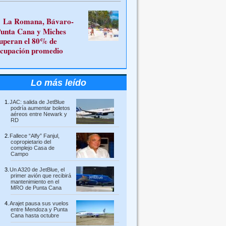
La Romana, Bávaro-
unta Cana y Miches
uperan el 80% de
cupación promedio
Lo más leído
JAC: salida de JetBlue
podría aumentar boletos
aéreos entre Newark y
RD
Fallece “Alfy” Fanjul,
copropietario del
complejo Casa de
Campo
Un A320 de JetBlue, el
primer avión que recibirá
mantenimiento en el
MRO de Punta Cana
Arajet pausa sus vuelos
entre Mendoza y Punta
Cana hasta octubre