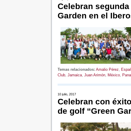
Celebran segunda 
Garden en el Ibero
Temas relacionados:
Amalio Pérez
,
Espa
Club
,
Jamaica
,
Juan Arimón
,
México
,
Pan
10 julio, 2017
Celebran con éxito
de golf “Green Ga