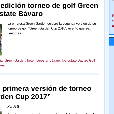
edición torneo de golf Green
state Bávaro
P
s
La empresa Green Garden celebró la segunda versión de su
o
torneo de golf “Green Garden Cup 2018”, evento que se…
Leer más
ña
,
Green Garden
,
hotel Iberostar Bávaro
,
Iberostate Bávaro Golf
amá
 primera versión de torneo
rden Cup 2017”
Por
A.G