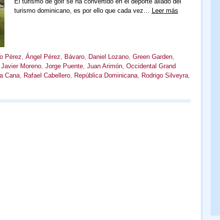
El turismo de golf se ha convertido en el deporte aliado del
turismo dominicano, es por ello que cada vez…
Leer más
o Pérez
,
Ángel Pérez
,
Bávaro
,
Daniel Lozano
,
Green Garden
,
,
Javier Moreno
,
Jorge Puente
,
Juan Arimón
,
Occidental Grand
a Cana
,
Rafael Cabellero
,
República Dominicana
,
Rodrigo Silveyra
,