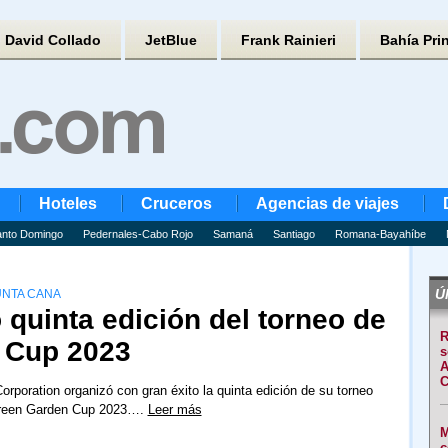
David Collado
JetBlue
Frank Rainieri
Bahía Pri
Hoteles
Cruceros
Agencias de viajes
nto Domingo
Pedernales-Cabo Rojo
Samaná
Santiago
Romana-Bayahíbe
Úl
UNTA CANA
 quinta edición del torneo de
R
 Cup 2023
s
A
C
rporation organizó con gran éxito la quinta edición de su torneo
Green Garden Cup 2023….
Leer más
M
c