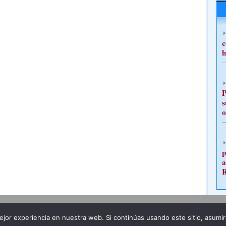
c
h
P
s
o
p
a
Publicidad
Redacción
jor experiencia en nuestra web. Si continúas usando este sitio, asumi
ncia legal
Todos los derechos reservados
Grupo Pre