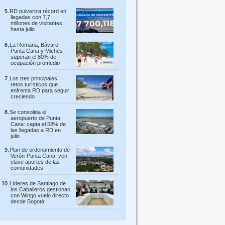
RD pulveriza récord en
llegadas con 7,7
millones de visitantes
hasta julio
La Romana, Bávaro-
Punta Cana y Miches
superan el 80% de
ocupación promedio
Los tres principales
retos turísticos que
enfrenta RD para seguir
creciendo
Se consolida el
aeropuerto de Punta
Cana: capta el 58% de
las llegadas a RD en
julio
Plan de ordenamiento de
Verón-Punta Cana: ven
clave aportes de las
comunidades
Líderes de Santiago de
los Caballeros gestionan
con Wingo vuelo directo
desde Bogotá