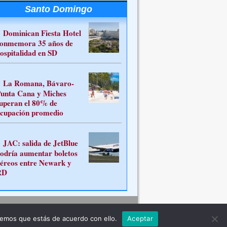
Santo Domingo
Dominican Fiesta Hotel
onmemora 35 años de
ospitalidad en SD
La Romana, Bávaro-
unta Cana y Miches
uperan el 80% de
cupación promedio
JAC: salida de JetBlue
odría aumentar boletos
éreos entre Newark y
RD
Contacto
remos que estás de acuerdo con ello.
Aceptar
ferente