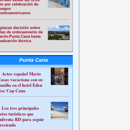
m por celebración de
uegos
entroamericanos
plazan decisión sobre
lan de ordenamiento de
erón-Punta Cana hasta
valuación técnica
Punta Cana
Actor español Mario
asas vacaciona con su
amilia en el hotel Eden
oc Cap Cana
Los tres principales
etos turísticos que
nfrenta RD para seguir
reciendo