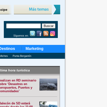
ncipe
Síguenos en:
Destinos
Marketing
Miches
Punta Bergantín
tima hora turística
ealizan en RD seminario
obre ‘Desastres en
eropuertos, Puertos y
omunidades’
alecón de SD estará
errado desde las 11:00