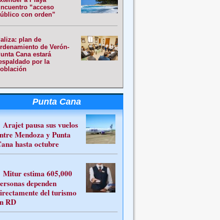
ncuentro “acceso
úblico con orden”
aliza: plan de
rdenamiento de Verón-
unta Cana estará
espaldado por la
oblación
Punta Cana
Arajet pausa sus vuelos
ntre Mendoza y Punta
ana hasta octubre
Mitur estima 605,000
ersonas dependen
irectamente del turismo
n RD