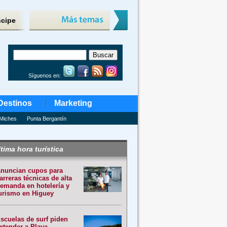
ncipe
Síguenos en:
Destinos
Marketing
Miches
Punta Bergantín
tima hora turística
nuncian cupos para
arreras técnicas de alta
emanda en hotelería y
urismo en Higuey
scuelas de surf piden
xtender a Playa