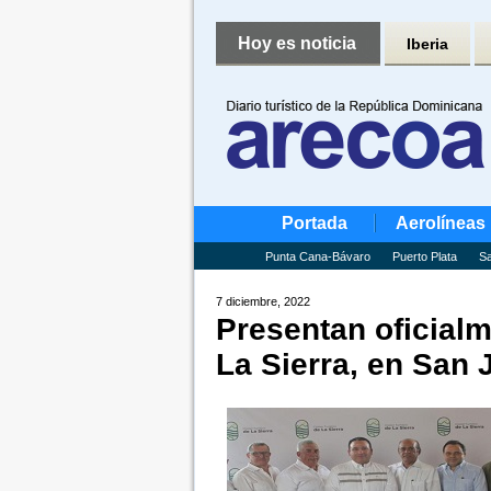
Hoy es noticia
Iberia
Portada
Aerolíneas
Punta Cana-Bávaro
Puerto Plata
Sa
7 diciembre, 2022
Presentan oficialm
La Sierra, en San 