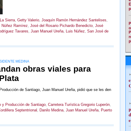
E
p
La Sierra
,
Getty Valerio
,
Joaquín Ramón Hernández Santelises
,
P
s Núñez Ramírez
,
José del Rosario Pichardo Benedicto
,
José
o
odríguez Tavares
,
Juan Manuel Ureña
,
Luis Núñez
,
San José de
P
r
p
SIDENTE MEDINA
dan obras viales para
Plata
e
C
Producción de Santiago, Juan Manuel Ureña, pidió que se les den
 y Producción de Santiago
,
Carretera Turística Gregorio Luperón
,
p
ordillera Septentrional
,
Danilo Medina
,
Juan Manuel Ureña
,
Puerto
d
e