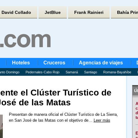
David Collado
JetBlue
Frank Rainieri
Bahía Pri
Hoteles
Cruceros
Agencias de viajes
nto Domingo
Pedernales-Cabo Rojo
Samaná
Santiago
Romana-Bayahíbe
ente el Clúster Turístico de
Úl
José de las Matas
A
c
d
Presentan de manera oficial el Clúster Turístico de La Sierra,
t
en San José de las Matas con el objetivo de…
Leer más
E
e