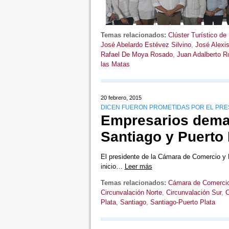
Temas relacionados:
Clúster Turístico de 
José Abelardo Estévez Silvino
,
José Alexi
Rafael De Moya Rosado
,
Juan Adalberto R
las Matas
20 febrero, 2015
DICEN FUERON PROMETIDAS POR EL PRE
Empresarios deman
Santiago y Puerto 
El presidente de la Cámara de Comercio y 
inicio…
Leer más
Temas relacionados:
Cámara de Comercio
Circunvalación Norte
,
Circunvalación Sur
,
C
Plata
,
Santiago
,
Santiago-Puerto Plata