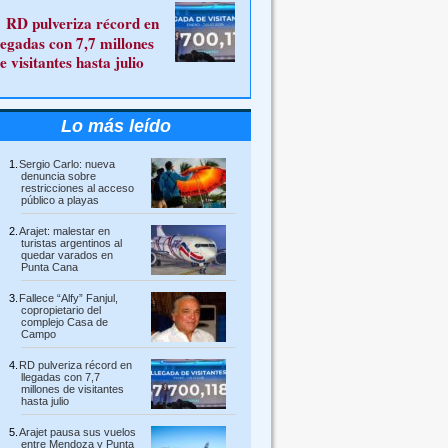
RD pulveriza récord en
legadas con 7,7 millones
e visitantes hasta julio
Lo más leído
Sergio Carlo: nueva
denuncia sobre
restricciones al acceso
público a playas
Arajet: malestar en
turistas argentinos al
quedar varados en
Punta Cana
Fallece “Alfy” Fanjul,
copropietario del
complejo Casa de
Campo
RD pulveriza récord en
llegadas con 7,7
millones de visitantes
hasta julio
Arajet pausa sus vuelos
entre Mendoza y Punta