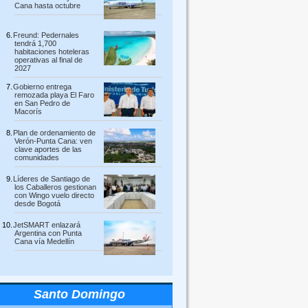
Cana hasta octubre
Freund: Pedernales
tendrá 1,700
habitaciones hoteleras
operativas al final de
2027
Gobierno entrega
remozada playa El Faro
en San Pedro de
Macorís
Plan de ordenamiento de
Verón-Punta Cana: ven
clave aportes de las
comunidades
Líderes de Santiago de
los Caballeros gestionan
con Wingo vuelo directo
desde Bogotá
JetSMART enlazará
Argentina con Punta
Cana vía Medellín
Santo Domingo